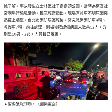
據了解，事故發生在士林區社子島島頭公園，當時為南安社
宮廟舉行繞境活動，民眾報案指出，現場有貨車不明原因突
然撞上牆壁，台北市消防局獲報後，緊急派遣消防車4輛、
救護車7輛，前往處理，到場後確認傷病患人數共12人，分
別是10男、2女，人員皆已脫困。
▲警消獲報到場。（翻攝畫面）