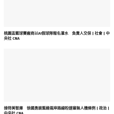
桃園盃籃球賽廠商以AI假球隊報名灌水 負責人交保 | 社會 | 中
央社 CNA
接待美智庫 徐國勇談藍綠兩岸路線盼速審無人機條例 | 政治 |
中央社 CNA