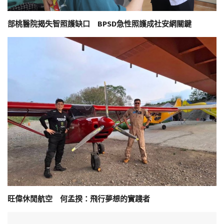
部桃醫院揭失智照護缺口 BPSD急性照護成社安網關鍵
旺偉休閒航空 何孟揆：飛行夢想的實踐者