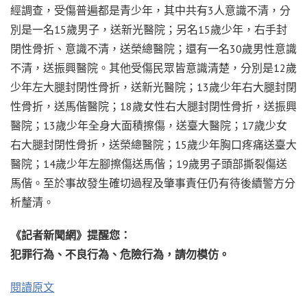
經調查，受傷普遍都是青少年，其中共有3人意識不清，分
別是一名15歲男子，送新光醫院；另名15歲少年，右手封
閉性骨折、意識不清，送榮總醫院；還有一名30歲男性意識
不清，送振興醫院。其他受傷民眾皆意識清楚，分別是12歲
少年左大腿封閉性骨折，送新光醫院；13歲少年右大腿封閉
性骨折，送馬偕醫院；18歲女性右大腿封閉性骨折，送振興
醫院；13歲少年全身大面積擦傷，送臺大醫院；17歲少女
右大腿封閉性骨折，送榮總醫院；15歲少年胸口疼痛送臺大
醫院；14歲少年左腳擦傷送馬偕；19歲男子頭部撕裂傷送
馬偕。至於事故發生確切過程及肇事責任仍有待後續警方分
析釐清。
《記者新聞網》提醒您：
犯罪行為、不良行為、危險行為，請勿模仿。
閱讀原文