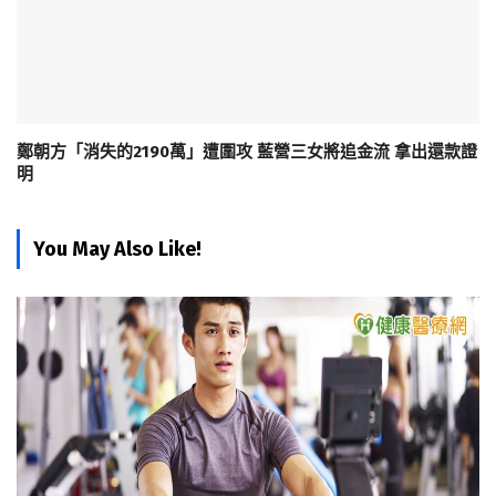
鄭朝方「消失的2190萬」遭圍攻 藍營三女將追金流 拿出還款證
明
You May Also Like!