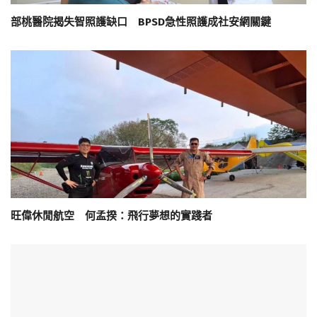
部桃醫院揭失智照護缺口 BPSD急性照護成社安網關鍵
旺偉休閒航空 何孟揆：飛行夢想的實踐者