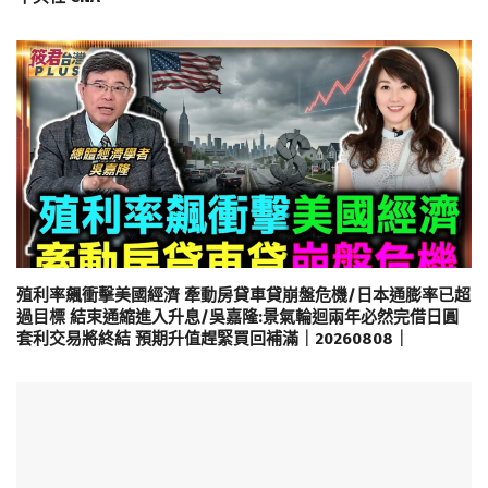
殖利率飆衝擊美國經濟 牽動房貸車貸崩盤危機/日本通膨率已超
過目標 結束通縮進入升息/吳嘉隆:景氣輪迴兩年必然完借日圓
套利交易將終結 預期升值趕緊買回補滿｜20260808｜