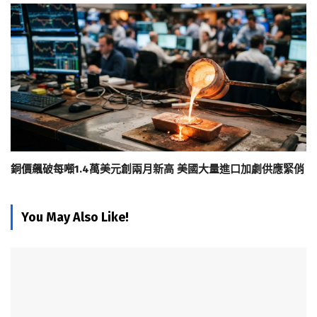
銅價飆破每噸1.4萬美元創兩月新高 美國大量進口加劇供應緊俏
You May Also Like!