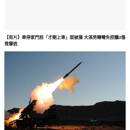
【有片】車停家門前「才剛上車」就被撞 大溪男轉彎失控釀2傷
竟肇逃