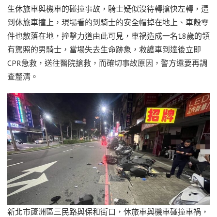
生休旅車與機車的碰撞事故，騎士疑似沒待轉搶快左轉，遭
到休旅車撞上，現場看的到騎士的安全帽掉在地上、車殼零
件也散落在地，撞擊力道由此可見，車禍造成一名18歲的領
有駕照的男騎士，當場失去生命跡象，救護車到達後立即
CPR急救，送往醫院搶救，而確切事故原因，警方還要再調
查釐清。
新北市蘆洲區三民路與保和街口，休旅車與機車碰撞車禍，