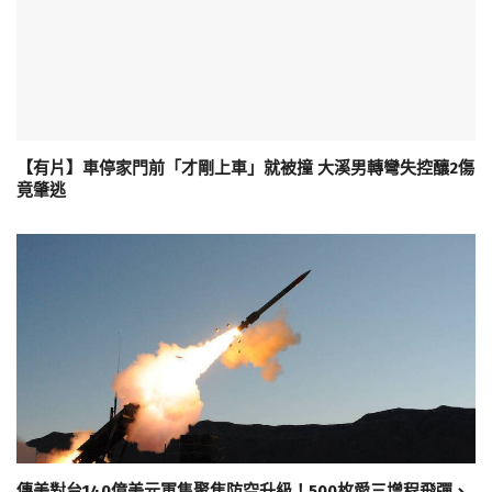
【有片】車停家門前「才剛上車」就被撞 大溪男轉彎失控釀2傷
竟肇逃
傳美對台140億美元軍售聚焦防空升級！500枚愛三增程飛彈、