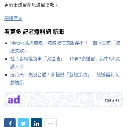
男騎士送醫命危送醫搶救。
閱讀原文
看更多 記者爆料網 新聞
Matzka北流開唱！喊減肥怕衣服穿不下 如今宣布「減
肥失敗」
社子島繞境貨車「突撞牆」！10男2女送醫 其中3人意
識不清
五月天、光良合體！和怪獸「互尬肌情」 放送福利大
露腹肌