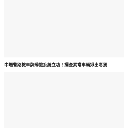
中壢警路檢車牌辨識系統立功！攔查異常車輛揪出毒駕