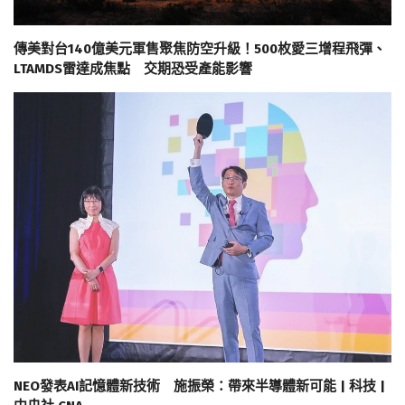
傳美對台140億美元軍售聚焦防空升級！500枚愛三增程飛彈、
LTAMDS雷達成焦點 交期恐受產能影響
NEO發表AI記憶體新技術 施振榮：帶來半導體新可能 | 科技 |