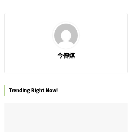
今傳媒
Trending Right Now!