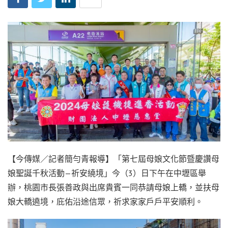
【今傳媒／記者簡勻青報導】「第七屆母娘文化節暨慶讚母
娘聖誕千秋活動—祈安繞境」今（3）日下午在中壢區舉
辦，桃園市長張善政與出席貴賓一同恭請母娘上轎，並扶母
娘大轎遶境，庇佑沿途信眾，祈求家家戶戶平安順利。