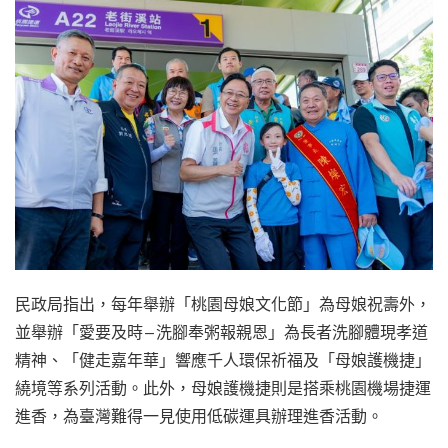
民政局指出，每年舉辦「桃園母娘文化節」為母娘祝壽外，
並舉辦「愛要及時—洗腳奉粥報親恩」為長者洗腳體現孝道
精神、「健走嘉年華」響應千人環保祈福及「母娘護機捷」
繞境等系列活動。此外，母娘護機捷則是搭乘桃園機場捷運
進香，為臺灣難得一見使用低碳運具辦理進香活動。