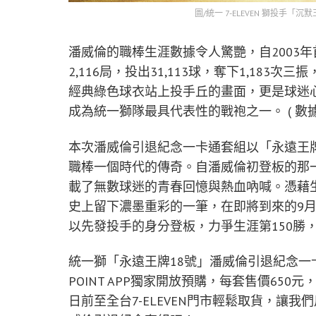
圖/統一 7-ELEVEN 獅投手
潘威倫的職棒生涯數據令人驚艷，自2003年
2,116局，投出31,113球，奪下1,183
經典綠色球衣站上投手丘的畫面，更是球迷
成為統一獅隊最具代表性的戰袍之一。 ( 數據計算至
本次潘威倫引退紀念一卡通套組以「永遠王
職棒一個時代的傳奇。自潘威倫初登板的那
載了無數球迷的青春回憶與熱血吶喊。憑藉生
史上留下濃墨重彩的一筆，在即將到來的9月
以先發投手的身分登板，力爭生涯第150勝
統一獅「永遠王牌18號」潘威倫引退紀念一卡
POINT APP獨家開放預購，每套售價65
日前至全台7-ELEVEN門市輕鬆取貨，讓