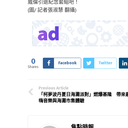
威倫引退紀念套組吧！
(圖/ 記者張淑慧 翻攝)
0
Facebook
Twitter
Shares
Previous Article
「柯夢波丹夏日海灘派對」燃爆基隆 帶來
嗨音樂與海灘市集體驗
焦點時報