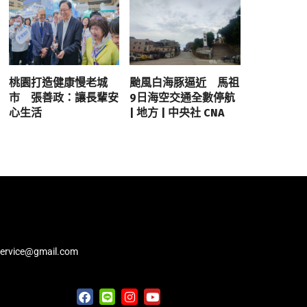
桃園打造健康慢老城
颱風白海豚逼近 馬祖
市 張善政：讓長輩安
9日海空交通全數停航
心生活
| 地方 | 中央社 CNA
service@gmail.com