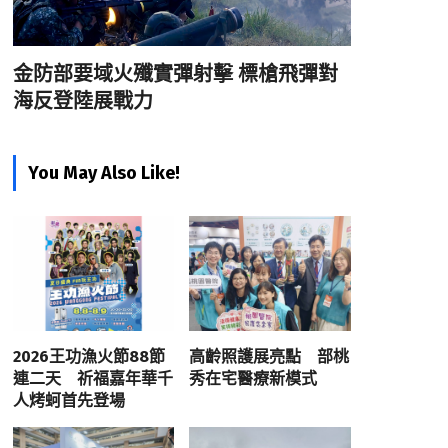
金防部要域火殲實彈射擊 標槍飛彈對
海反登陸展戰力
You May Also Like!
2026王功漁火節88節
高齡照護展亮點 部桃
連二天 祈福嘉年華千
秀在宅醫療新模式
人烤蚵首先登場