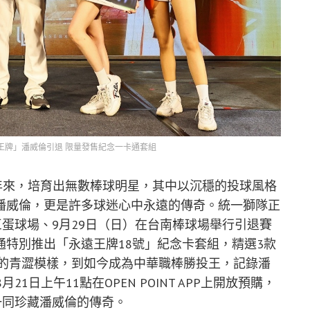
「沉默王牌」潘威倫引退 限量發售紀念一卡通套組
5年來，培育出無數棒球明星，其中以沉穩的投球風格
潘威倫，更是許多球迷心中永遠的傳奇。統一獅隊正
巨蛋球場、9月29日（日）在台南棒球場舉行引退賽
特別推出「永遠王牌18號」紀念卡套組，精選3款
衣的青澀模樣，到如今成為中華職棒勝投王，記錄潘
1日上午11點在OPEN POINT APP上開放預購，
一同珍藏潘威倫的傳奇。