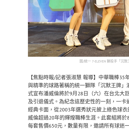
圖/統一 7-ELEVEN 獅投手
【焦點時報/記者張淑慧 報導】中華職棒3
與精準的球路著稱的統一獅隊「沉默王牌」
式宣布潘威倫將於9月28日（六）在台北大
及引退儀式。為紀念這歷史性的一刻，一卡通
經典卡面，從2003年選秀狀元披上綠色球
威倫超過20年的輝煌職棒生涯。此套組將於8月2
每套售價650元，數量有限，邀請所有球迷