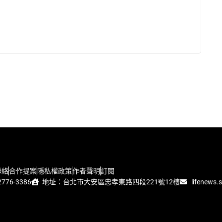
聯絡
合作提案
隱私權政策
作者聲明
訂閱
776-3386
地址：台北市大安區忠孝東路四段221號12樓
lifenews.