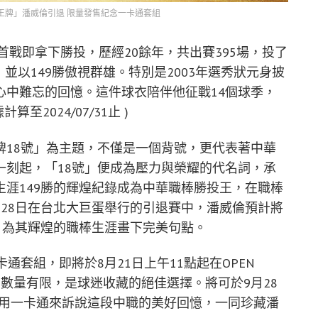
「沉默王牌」潘威倫引退 限量發售紀念一卡通套組
首戰即拿下勝投，歷經20餘年，共出賽395場，投了
次三振，並以149勝傲視群雄。特別是2003年選秀狀元身披
心中難忘的回憶。這件球衣陪伴他征戰14個球季，
2024/07/31止 )
牌18號」為主題，不僅是一個背號，更代表著中華
一刻起，「18號」便成為壓力與榮耀的代名詞，承
涯149勝的輝煌紀錄成為中華職棒勝投王，在職棒
28日在台北大巨蛋舉行的引退賽中，潘威倫預計將
，為其輝煌的職棒生涯畫下完美句點。
通套組，即將於8月21日上午11點起在OPEN
0元，數量有限，是球迷收藏的絕佳選擇。將可於9月28
我們用一卡通來訴說這段中職的美好回憶，一同珍藏潘