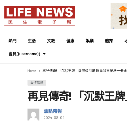
熱門
生活
文教
健康
娛樂
體育
會員({username})
Home
再見傳奇! 「沉默王牌」潘威倫引退 限量發售紀念一卡
合作媒體
再見傳奇! 「沉默王
焦點時報
2024-08-04