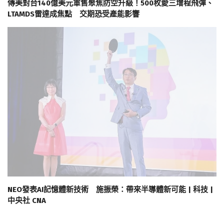
傳美對台140億美元軍售聚焦防空升級！500枚愛三增程飛彈、
LTAMDS雷達成焦點 交期恐受產能影響
NEO發表AI記憶體新技術 施振榮：帶來半導體新可能 | 科技 |
中央社 CNA