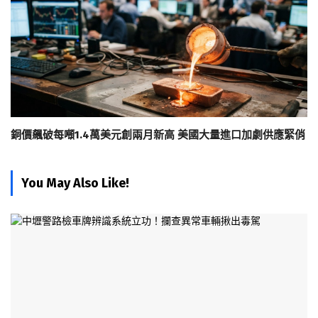
銅價飆破每噸1.4萬美元創兩月新高 美國大量進口加劇供應緊俏
You May Also Like!