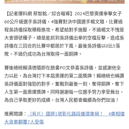
【記者爆料網 蔡智銘／綜合報導】2024巴黎奧運拳擊女子
60公斤級選手吳詩儀，4強賽對決中國選手楊文璐，比賽過
程吳詩儀採取積極進攻，希望給對手施壓，不過楊文不愧是
大會頭號種子，總是能抓到吳詩儀出拳的空檔反擊，造成吳
詩儀在三回合的比賽中都居於下風，最後吳詩儀以0比5落
敗，不過仍成功為台灣取得一面銅牌。
賽後總統賴清德隨即在臉書PO文恭喜吳詩儀，並感謝他全
力以赴，為台灣打下本屆奧運的第二面獎牌！賴總統也稱讚
吳詩儀面對強勁的對手，奮戰到最後一刻，奪得銅牌，奪下
人生第一面奧運獎牌。同時謝謝每一位選手努力享受舞台，
為自己爭取更好的成績，台灣人民都會繼續為你們加油！
推薦閱讀：
（有片）國道1號彰化路段連環車禍！ 4車相撞
大貨車翻覆7人受傷