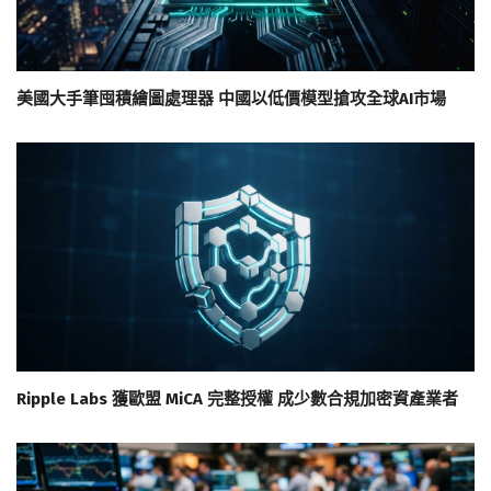
美國大手筆囤積繪圖處理器 中國以低價模型搶攻全球AI市場
Ripple Labs 獲歐盟 MiCA 完整授權 成少數合規加密資產業者