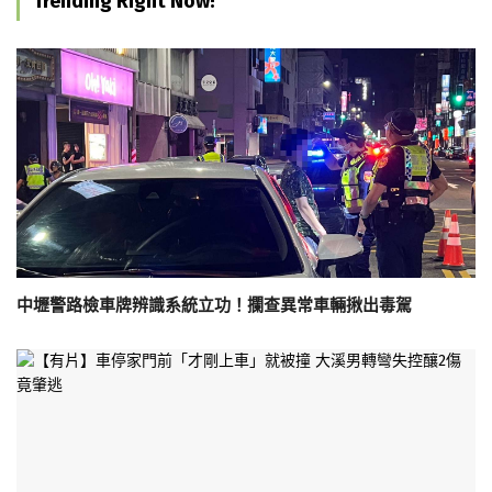
Trending Right Now!
中壢警路檢車牌辨識系統立功！攔查異常車輛揪出毒駕