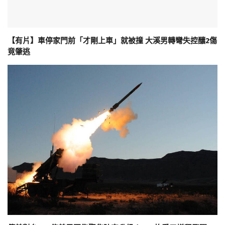
【有片】車停家門前「才剛上車」就被撞 大溪男轉彎失控釀2傷
竟肇逃