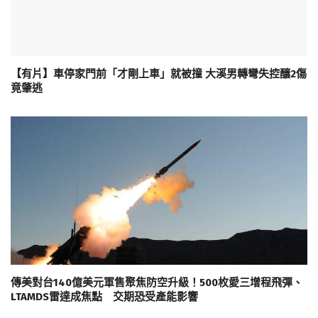
【有片】車停家門前「才剛上車」就被撞 大溪男轉彎失控釀2傷
竟肇逃
傳美對台140億美元軍售聚焦防空升級！500枚愛三增程飛彈、
LTAMDS雷達成焦點 交期恐受產能影響