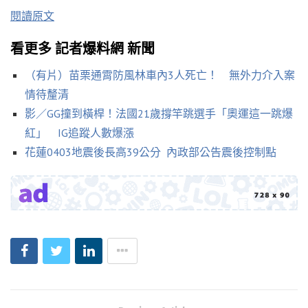
閱讀原文
看更多 記者爆料網 新聞
（有片）苗栗通霄防風林車內3人死亡！ 無外力介入案
情待釐清
影／GG撞到橫桿！法國21歲撐竿跳選手「奧運這一跳爆
紅」 IG追蹤人數爆漲
花蓮0403地震後長高39公分 內政部公告震後控制點