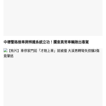
中壢警路檢車牌辨識系統立功！攔查異常車輛揪出毒駕