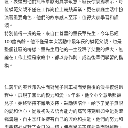
匾，表達對他們無私奉獻的真摯敬意。區長徐景揚表示，每
位模範父親不僅在工作崗位上兢兢業業，更在家庭生活中扮
演著重要角色，他們的故事感人至深，值得大家學習和讚
頌。
特別值得一提的是，來自仁善里的童長華先生，今年已經
100歲高齡。他不僅是本次活動中最年長的模範父親，也是
整個社區的榜樣。童先生用他的一生詮釋了父愛的偉大，無
論在工作上還是家庭中，都以身作則，成為後輩們學習的楷
模。
仁義里的秦登邦先生面對兒子因車禍而受傷後的漫長復健過
程中，展現了無比的毅力和愛，8年來，他全心全意地照顧
兒子，始終堅持不懈地支持、鼓勵與陪伴，給予了兒子無限
的愛和信心，從最初失去語言能力的痛苦時刻到如今能夠流
暢溝通、自主烹飪並擁有自己的興趣和技能，他們的努力和
樂觀精神成就了今日的一切，使得兒子不僅能夠面對挑戰，