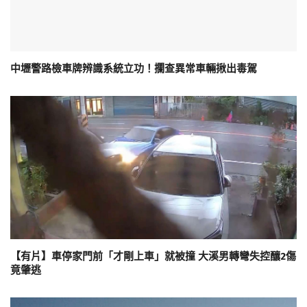
中壢警路檢車牌辨識系統立功！攔查異常車輛揪出毒駕
【有片】車停家門前「才剛上車」就被撞 大溪男轉彎失控釀2傷
竟肇逃