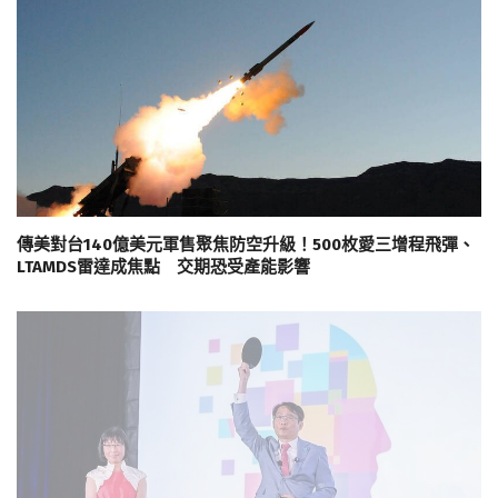
傳美對台140億美元軍售聚焦防空升級！500枚愛三增程飛彈、
LTAMDS雷達成焦點 交期恐受產能影響