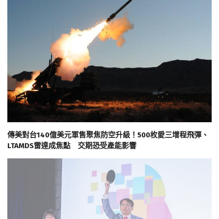
傳美對台140億美元軍售聚焦防空升級！500枚愛三增程飛彈、
LTAMDS雷達成焦點 交期恐受產能影響