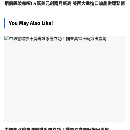
銅價飆破每噸1.4萬美元創兩月新高 美國大量進口加劇供應緊俏
You May Also Like!