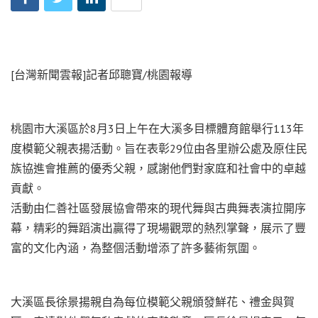
[台灣新聞雲報]記者邱聰寶/桃園報導
桃園市大溪區於8月3日上午在大溪多目標體育館舉行113年
度模範父親表揚活動。旨在表彰29位由各里辦公處及原住民
族協進會推薦的優秀父親，感謝他們對家庭和社會中的卓越
貢獻。
活動由仁善社區發展協會帶來的現代舞與古典舞表演拉開序
幕，精彩的舞蹈演出贏得了現場觀眾的熱烈掌聲，展示了豐
富的文化內涵，為整個活動增添了許多藝術氛圍。
大溪區長徐景揚親自為每位模範父親頒發鮮花、禮金與賀