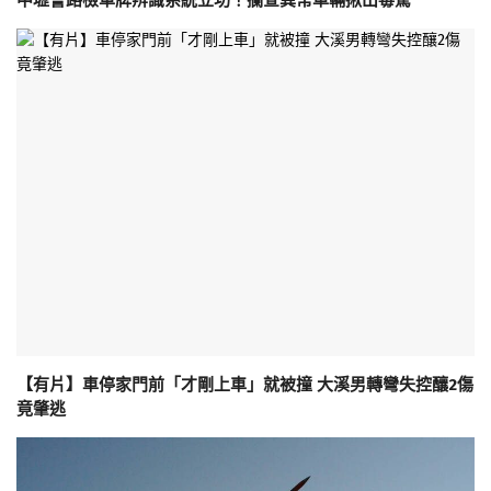
中壢警路檢車牌辨識系統立功！攔查異常車輛揪出毒駕
【有片】車停家門前「才剛上車」就被撞 大溪男轉彎失控釀2傷
竟肇逃