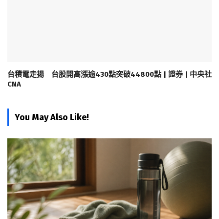
台積電走揚 台股開高漲逾430點突破44800點 | 證券 | 中央社
CNA
You May Also Like!