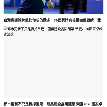
台灣奧運獎牌數比你想的還多！36面獎牌背後最完整戰績一覽
都市更新不只是拆掉重建 龍昊建設鑫陽馥築 榮獲2026國家卓