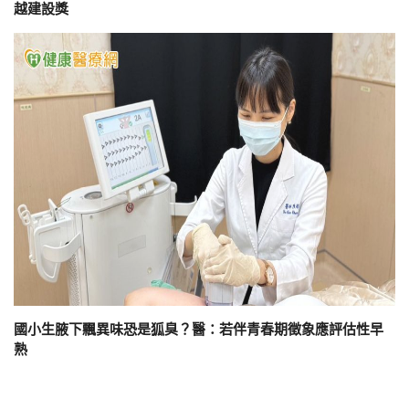
越建設獎
國小生腋下飄異味恐是狐臭？醫：若伴青春期徵象應評估性早
熟