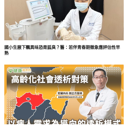
國小生腋下飄異味恐是狐臭？醫：若伴青春期徵象應評估性早
熟