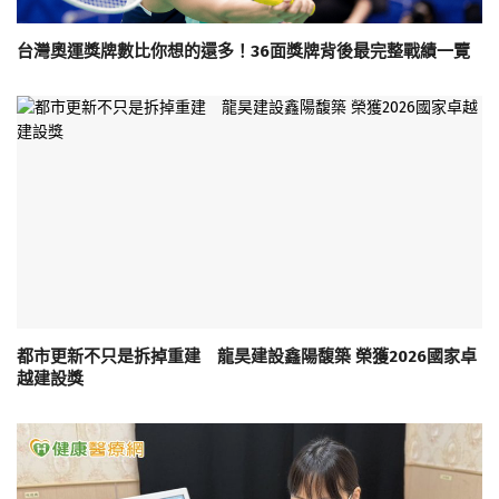
台灣奧運獎牌數比你想的還多！36面獎牌背後最完整戰績一覽
都市更新不只是拆掉重建 龍昊建設鑫陽馥築 榮獲2026國家卓
越建設獎