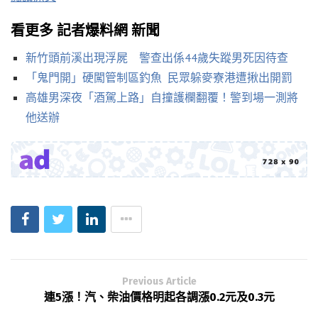
看更多 記者爆料網 新聞
新竹頭前溪出現浮屍 警查出係44歲失蹤男死因待查
「鬼門開」硬闖管制區釣魚 民眾躲麥寮港遭揪出開罰
高雄男深夜「酒駕上路」自撞護欄翻覆！警到場一測將
他送辦
Previous Article
連5漲！汽、柴油價格明起各調漲0.2元及0.3元