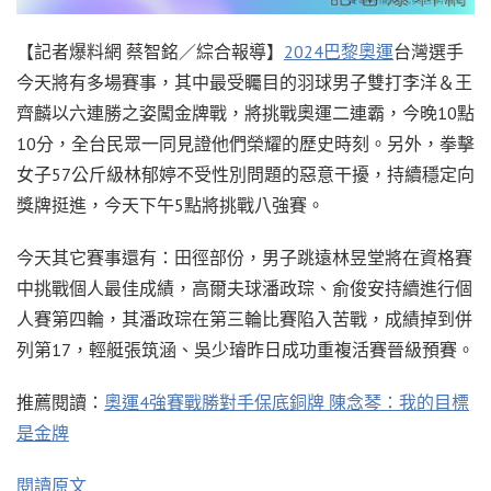
【記者爆料網 蔡智銘／綜合報導】
2024巴黎奧運
台灣選手
今天將有多場賽事，其中最受矚目的羽球男子雙打李洋＆王
齊麟以六連勝之姿闖金牌戰，將挑戰奧運二連霸，今晚10點
10分，全台民眾一同見證他們榮耀的歷史時刻。另外，拳擊
女子57公斤級林郁婷不受性別問題的惡意干擾，持續穩定向
獎牌挺進，今天下午5點將挑戰八強賽。
今天其它賽事還有：田徑部份，男子跳遠林昱堂將在資格賽
中挑戰個人最佳成績，高爾夫球潘政琮、俞俊安持續進行個
人賽第四輪，其潘政琮在第三輪比賽陷入苦戰，成績掉到併
列第17，輕艇張筑涵、吳少璿昨日成功重複活賽晉級預賽。
推薦閱讀：
奧運4強賽戰勝對手保底銅牌 陳念琴：我的目標
是金牌
閱讀原文