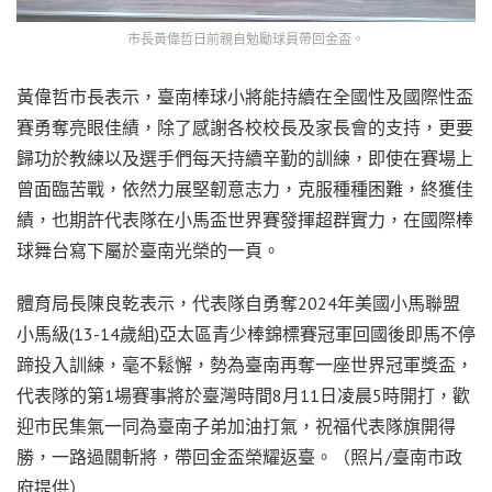
市長黃偉哲日前親自勉勵球員帶回金盃。
黃偉哲市長表示，臺南棒球小將能持續在全國性及國際性盃
賽勇奪亮眼佳績，除了感謝各校校長及家長會的支持，更要
歸功於教練以及選手們每天持續辛勤的訓練，即使在賽場上
曾面臨苦戰，依然力展堅韌意志力，克服種種困難，終獲佳
績，也期許代表隊在小馬盃世界賽發揮超群實力，在國際棒
球舞台寫下屬於臺南光榮的一頁。
體育局長陳良乾表示，代表隊自勇奪2024年美國小馬聯盟
小馬級(13-14歲組)亞太區青少棒錦標賽冠軍回國後即馬不停
蹄投入訓練，毫不鬆懈，勢為臺南再奪一座世界冠軍獎盃，
代表隊的第1場賽事將於臺灣時間8月11日凌晨5時開打，歡
迎市民集氣一同為臺南子弟加油打氣，祝福代表隊旗開得
勝，一路過關斬將，帶回金盃榮耀返臺。（照片/臺南市政
府提供）