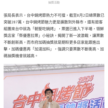
抽獎活動
張局長表示，台中鍋烤節熱力不可擋，截至8月2日總票數已
突破287萬，台中鍋烤節魅力更是擴散到外縣市，還有遊客
組團來台中就為「朝聖吃鍋烤」，票選已進入下半場，領鮮
獎店家「祭優惠拉票」小秘訣，揭開了新一波激戰，讓票數
不斷創新高，而市府加碼抽獎就是期盼更多店家能跟進出
擊，加碼優惠再「加湯加料」，強調只要票數不斷衝高、加
碼抽獎機會就越高。