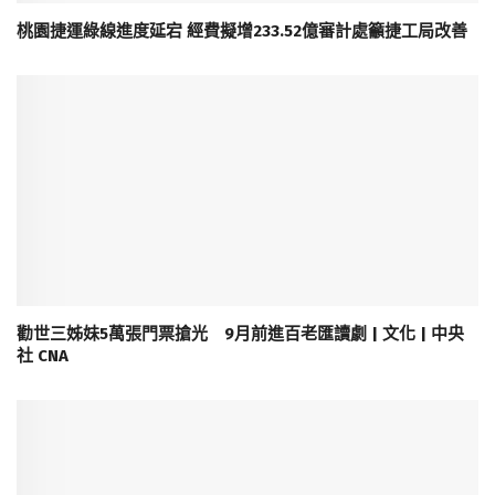
桃園捷運綠線進度延宕 經費擬增233.52億審計處籲捷工局改善
勸世三姊妹5萬張門票搶光 9月前進百老匯讀劇 | 文化 | 中央
社 CNA