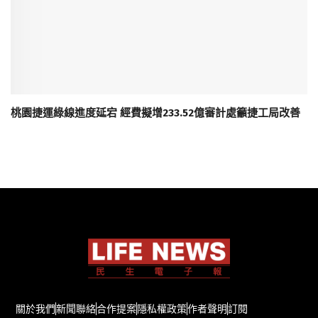
桃園捷運綠線進度延宕 經費擬增233.52億審計處籲捷工局改善
關於我們
新聞聯絡
合作提案
隱私權政策
作者聲明
訂閱