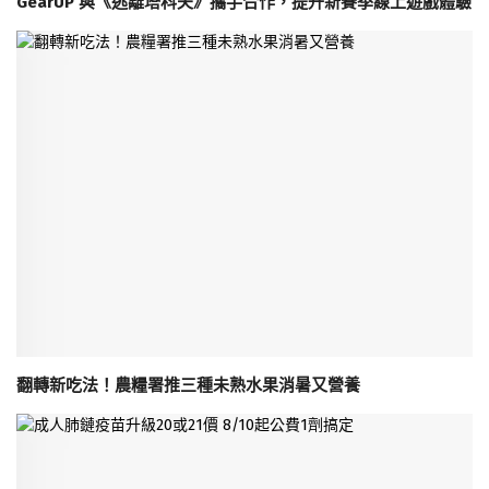
GearUP 與《逃離塔科夫》攜手合作，提升新賽季線上遊戲體驗
翻轉新吃法！農糧署推三種未熟水果消暑又營養