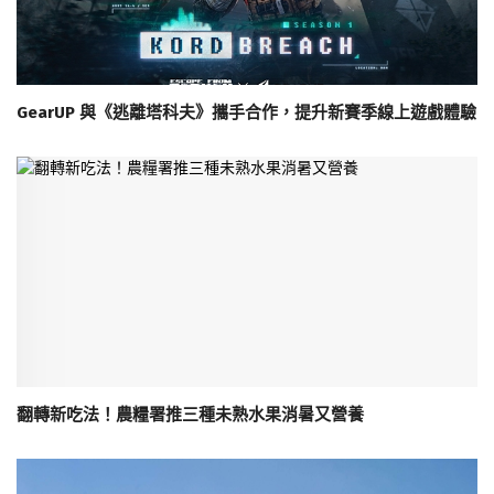
GearUP 與《逃離塔科夫》攜手合作，提升新賽季線上遊戲體驗
翻轉新吃法！農糧署推三種未熟水果消暑又營養