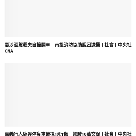
妻涉酒駕載夫自撞翻車 南投消防協助脫困送醫 | 社會 | 中央社
CNA
嘉義行人繞違停貨車遭撞1死1傷 駕駛10萬交保 | 社會 | 中央社