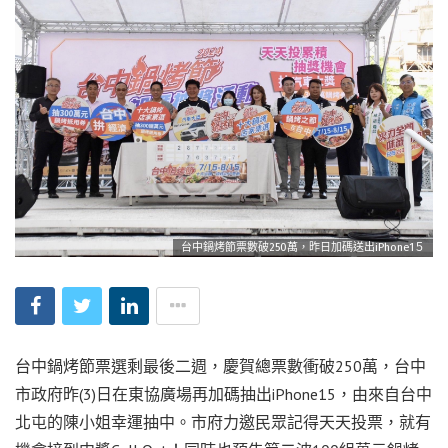
台中鍋烤節票數破250萬，昨日加碼送出iPhone1５
台中鍋烤節票選剩最後二週，慶賀總票數衝破250萬，台中
市政府昨(3)日在東協廣場再加碼抽出iPhone15，由來自台中
北屯的陳小姐幸運抽中。市府力邀民眾記得天天投票，就有