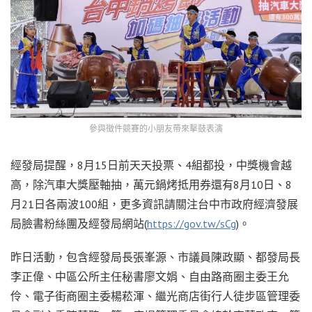
參與徵件競賽的小朋友帶來擊鼓表演
經發局提醒，8月15日前天天投票、4組都投，中獎機會越
高，除汽車大獎壓軸抽，萬元鍋烤抵用券還有8月10日、8
月21日各兩波100組，更多資訊請關注台中市政府經濟發展
局臉書粉絲團及經發局網站(
https://gov.tw/sCg
)。
昨日活動，包含經發局長張峯源、市議員陳政顯、都發局長
李正偉、中區公所主任秘書廖文娟、自由路商圈主委王允
伶、電子街商圈主委楊菘渾、繼光商店街行人徒步區管理委