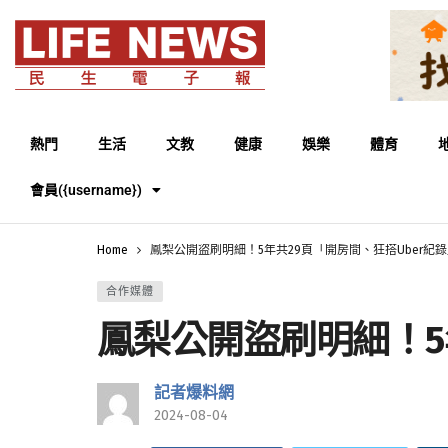
熱門
生活
文教
健康
娛樂
體育
會員({username})
Home
鳳梨公開盜刷明細！5年共29頁「開房間、狂搭Uber紀
合作媒體
鳳梨公開盜刷明細！5
記者爆料網
2024-08-04