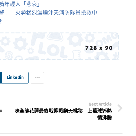
噴年輕人「悲哀」
警！ 火勢猛烈濃煙沖天消防隊員搶救中
治
Linkedin
Next Article
年
味全龍花蓮最終戰迎戰樂天桃猿 上萬球迷熱
情沸騰