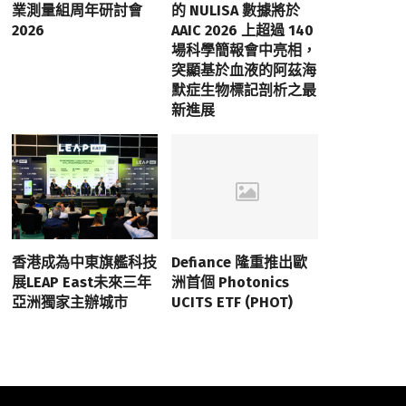
業測量組周年研討會
的 NULISA 數據將於
2026
AAIC 2026 上超過 140
場科學簡報會中亮相，
突顯基於血液的阿茲海
默症生物標記剖析之最
新進展
香港成為中東旗艦科技
Defiance 隆重推出歐
展LEAP East未來三年
洲首個 Photonics
亞洲獨家主辦城市
UCITS ETF (PHOT)