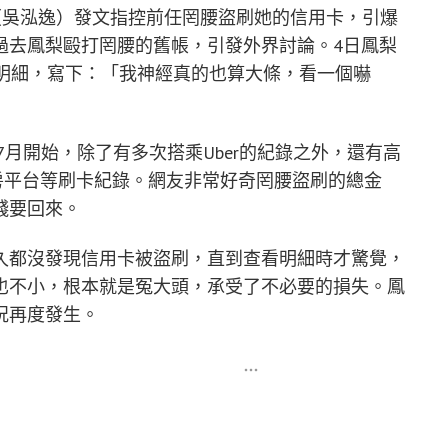
（吳泓逸）發文指控前任罔腰盜刷她的信用卡，引爆
過去鳳梨毆打罔腰的舊帳，引發外界討論。4日鳳梨
卡明細，寫下：「我神經真的也算大條，看一個嚇
7月開始，除了有多次搭乘Uber的紀錄之外，還有高
房平台等刷卡紀錄。網友非常好奇罔腰盜刷的總金
錢要回來。
久都沒發現信用卡被盜刷，直到查看明細時才驚覺，
也不小，根本就是冤大頭，承受了不必要的損失。鳳
況再度發生。