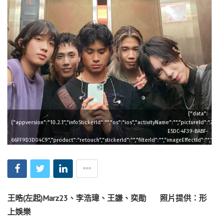
{"data":
{"appversion":"10.2.1","infoStickerId":"","os":"ios","activityName":"","pictureId":"76
E5DC-4F39-BABF-
66FF9D3D04C9","product":"retouch","stickerId":"","filterId":"","imageEffectId":"","
王晧(左起)Marz23、李浩瑋、王謙、奕勛 照片提供：形
上娛樂