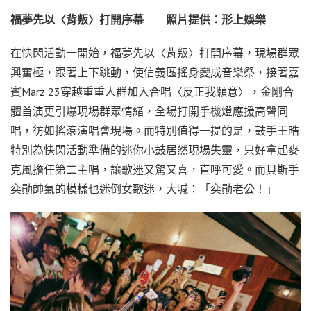
福夢先以〈背叛〉打開序幕 照片提供：形上娛樂
在快閃活動一開始，福夢先以〈背叛〉打開序幕，現場群眾
興奮極，跟著上下跳動，使信義區搖身變成音樂祭，接著嘉
賓Marz 23穿越重重人群加入合唱〈反正我願意〉，金剛合
體首演更引爆現場群眾情緒，全場打開手機燈應援高聲同
唱，彷如搖滾演唱會現場。而特別值得一提的是，鼓手王晧
特別為快閃活動準備的迷你小鼓居然現場失靈，只好拿起麥
克風擔任第二主唱，讓歌迷又驚又喜，直呼可愛。而貝斯手
奕勛帥氣的模樣也迷倒女歌迷，大喊：「奕勛老公！」