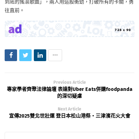
到底的搖滾歌曲」，兩人用這股衝勁，打破所有的卡關，勇
往直前。
Previous Article
專家學者齊聚法律論壇 表達對Uber Eats併購foodpanda
的深切疑慮
Next Article
宣傳2025雙北世壯運 登日本松山港祭・三津濱花火大會