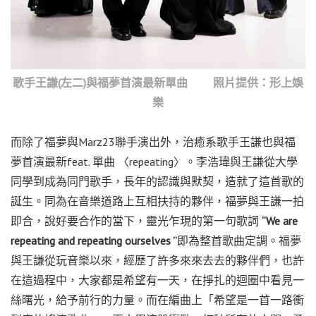
歌手王謙(左二)與福夢首演最新單曲 照片提供：形上娛
樂
而除了福夢與Marz23聯手演出外，治癒系歌手王謙也與福
夢首演最新feat. 單曲 〈repeating〉。李浩瑋與王謙從大學
同學到成為同門歌手，長年的認識與默契，造就了這首歌的
誕生。同為在音樂道路上互相扶持的夥伴，福夢與王謙一拍
即合，說好要合作的當下，靈光乍現的第一句歌詞
“We are
repeating and repeating ourselves ”
即為整首歌曲定調。福夢
與王謙從玩音樂以來，經歷了許多來來去去的夥伴們，也許
在這過程中，大家都是希望有一天，在掙扎的迴圈中看見一
絲曙光，給予前行的力量。而在編曲上「希望是一首一路衝