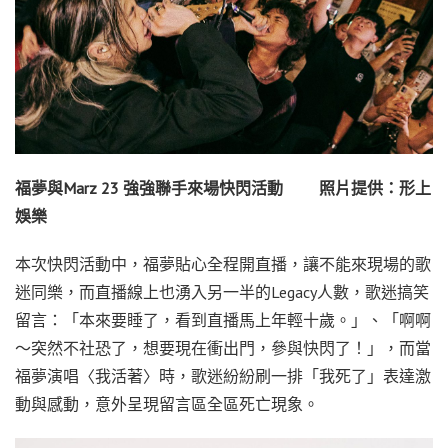
福夢與Marz 23 強強聯手來場快閃活動 照片提供：形上
娛樂
本次快閃活動中，福夢貼心全程開直播，讓不能來現場的歌
迷同樂，而直播線上也湧入另一半的Legacy人數，歌迷搞笑
留言：「本來要睡了，看到直播馬上年輕十歲。」、「啊啊
～突然不社恐了，想要現在衝出門，參與快閃了！」，而當
福夢演唱〈我活著〉時，歌迷紛紛刷一排「我死了」表達激
動與感動，意外呈現留言區全區死亡現象。