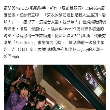
福夢與Marz 23 強強聯手，新作〈反正我願意〉上線以來反
應超激，粉絲們直呼：「這次的夢幻連動是我人生最頂、愛
爛！」、「瘋掉了，這組合太暈，我願意！」也紛紛敲碗現
場演出，搶當「暈船仔」。福夢與Marz 23聽到眾多歌迷的
渴望，敲碗敲出一窪許願池，便速速決定於台北新世代最夯
潮地「Fake Sober」來場快閃活動，且於活動前一晚發出預
告，昨（2日）晚上居然迅速聚集有如半個Legacy的人潮一
起同High！