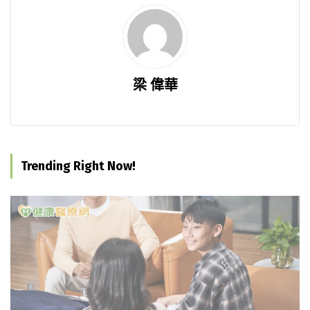
梁 偉華
Trending Right Now!