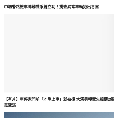
中壢警路檢車牌辨識系統立功！攔查異常車輛揪出毒駕
【有片】車停家門前「才剛上車」就被撞 大溪男轉彎失控釀2傷
竟肇逃