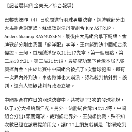
【記者爆料網 金東天／綜合報導】
巴黎奧運昨（4）日晚間進行羽球男雙決賽，銅牌戰部分由
大馬組合謝定峰、蘇偉譯對決丹麥組合 Kim ASTRUP、
Anders Skaarup RASMUSSEN，最後由大馬組合拿下銅牌。金
牌戰部分則由我國「麟洋配」李洋、王齊麟對決中國組合梁
偉鏗、王昶，首局麟洋配以21比17先拿下第一個局點，第
二局18比21、第三局21比19，最終成功奪下台灣本屆巴黎
奧運首金。由於比賽中中國組合被抓了3次發球犯規，還有
一次界內外判決，事後微博也大崩潰，認為裁判搞針對、誤
判，還有人懷疑裁判有政治立場。
中國組合在昨日的羽球決賽中，共被抓了3次的發球犯規，
送了3分大禮給麟洋配。另外，決勝局台灣14比12時，中國
組合打出1顆關鍵球，裁判認定界外，王昶想挑戰，殊不知
次數已經在該局提前用完，讓PTT上網友戲稱是「挑戰吃到