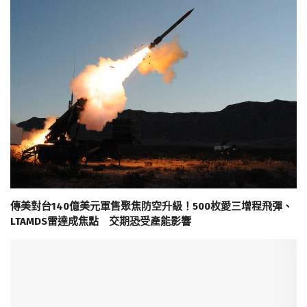
傳美對台140億美元軍售聚焦防空升級！500枚愛三增程飛彈、
LTAMDS雷達成焦點 交期恐受產能影響