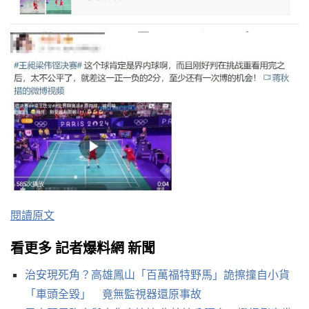
閱讀原文
看更多 記者爆料網 新聞
治安現死角？高雄鳳山「百萬福特野馬」詭擦撞自小貨
「車頭全毀」 竟無監視器還原事故