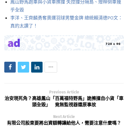
鳳山野馬跑車與小貨車擦撞 失控撞分隔島、燈桿倒車幾
乎全毀
李洋、王齊麟勇奪奧運羽球男雙金牌 總統賴清德PO文：
真的太讚了！
Previous Article
治安現死角？高雄鳳山「百萬福特野馬」詭擦撞自小貨「車
頭全毀」 竟無監視器還原事故
Next Article
有限公司股東要將出資額轉讓給他人，需要注意什麼嗎？