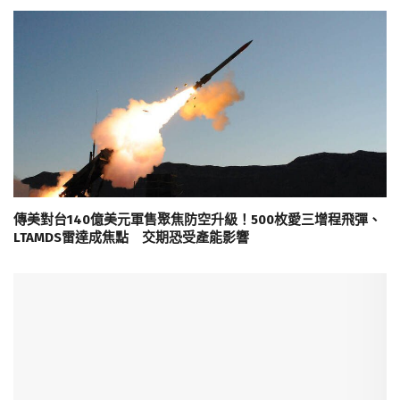
傳美對台140億美元軍售聚焦防空升級！500枚愛三增程飛彈、
LTAMDS雷達成焦點 交期恐受產能影響