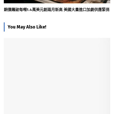
銅價飆破每噸1.4萬美元創兩月新高 美國大量進口加劇供應緊俏
You May Also Like!