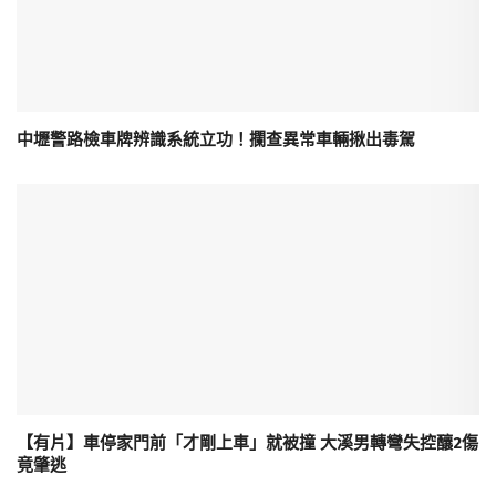
中壢警路檢車牌辨識系統立功！攔查異常車輛揪出毒駕
【有片】車停家門前「才剛上車」就被撞 大溪男轉彎失控釀2傷
竟肇逃