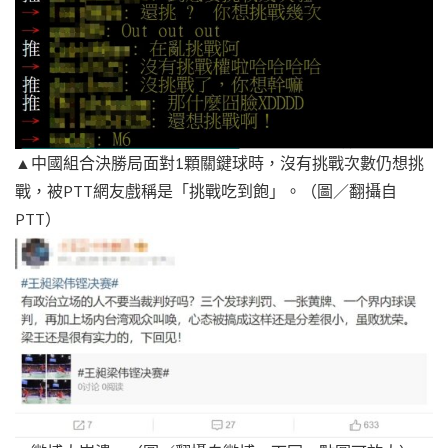
▲中國組合決勝局面對1顆關鍵球時，沒有挑戰次數仍想挑
戰，被PTT網友戲稱是「挑戰吃到飽」。（圖／翻攝自
PTT）