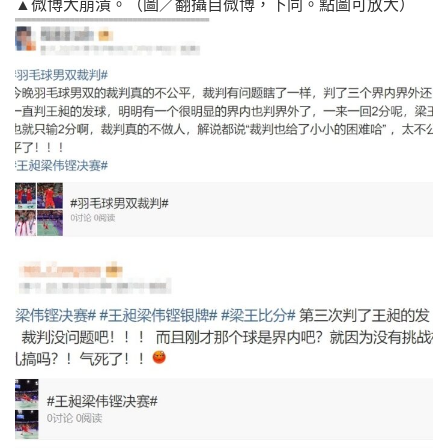
▲微博大崩潰。（圖／翻攝自微博，下同。點圖可放大）