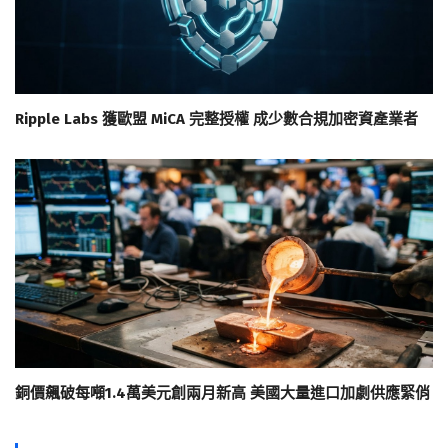
Ripple Labs 獲歐盟 MiCA 完整授權 成少數合規加密資產業者
銅價飆破每噸1.4萬美元創兩月新高 美國大量進口加劇供應緊俏