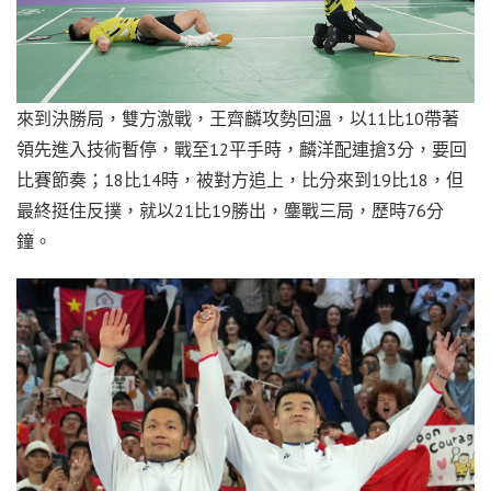
來到決勝局，雙方激戰，王齊麟攻勢回溫，以11比10帶著
領先進入技術暫停，戰至12平手時，麟洋配連搶3分，要回
比賽節奏；18比14時，被對方追上，比分來到19比18，但
最終挺住反撲，就以21比19勝出，鏖戰三局，歷時76分
鐘。