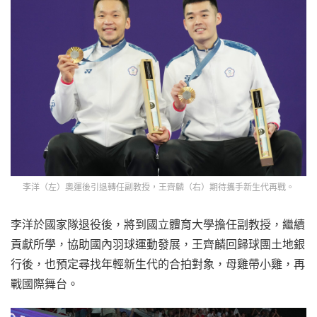
李洋（左）奧運後引退轉任副教授，王齊麟（右）期待攜手新生代再戰。
李洋於國家隊退役後，將到國立體育大學擔任副教授，繼續
貢獻所學，協助國內羽球運動發展，王齊麟回歸球團土地銀
行後，也預定尋找年輕新生代的合拍對象，母雞帶小雞，再
戰國際舞台。