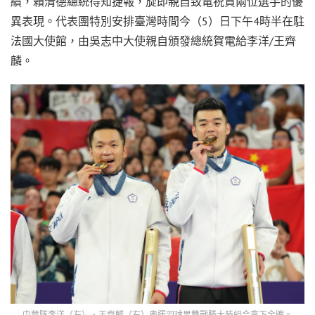
績，賴清德總統得知捷報，旋即親自致電祝賀兩位選手的優
異表現。代表團特別安排臺灣時間今（5）日下午4時半在駐
法國大使館，由吳志中大使親自頒發總統賀電給李洋/王齊
麟。
中華隊李洋（左）、王齊麟（右）奧運羽球男雙戰勝大陸組合拿下金牌。