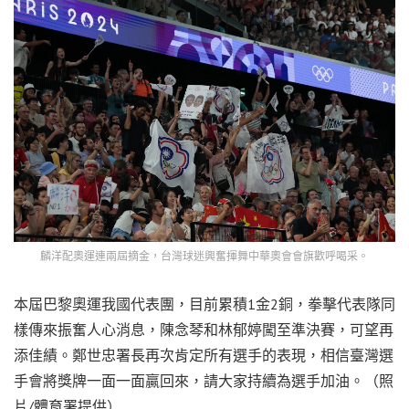
麟洋配奧運連兩屆摘金，台灣球迷興奮揮舞中華奧會會旗歡呼喝采。
本屆巴黎奧運我國代表團，目前累積1金2銅，拳擊代表隊同
樣傳來振奮人心消息，陳念琴和林郁婷闖至準決賽，可望再
添佳績。鄭世忠署長再次肯定所有選手的表現，相信臺灣選
手會將獎牌一面一面贏回來，請大家持續為選手加油。（照
片/體育署提供）