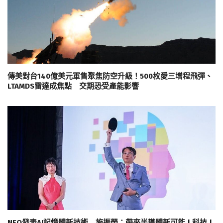
傳美對台140億美元軍售聚焦防空升級！500枚愛三增程飛彈、
LTAMDS雷達成焦點 交期恐受產能影響
NEO發表AI記憶體新技術 施振榮：帶來半導體新可能 | 科技 |