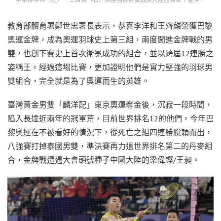
教育部體育署鄭世忠署長表示，恭喜李洋和王齊麟榮獲巴黎
奧運金牌，成為奧運羽球史上第三組，兩度闖進金牌戰的男
雙，也創下賽史上首次衛冕成功的組合，並以跨屆12連勝之
姿稱王。經過這場比賽，更加證明他們是實力堅強的羽球男
雙組合，完全就是為了奧運而生的英雄。
臺灣黃金男雙「麟洋配」東京奧運奪金後，沉寂一段時間，
陷入長達近兩年的冠軍荒，目前世界排名12的他們，今年巴
黎奧運在不被看好的情況下，從死亡之組四連勝脫穎而出，
八強賽打掉泰國男雙，準決賽再力退世界排名第二的丹麥組
合，金牌戰遭遇大會頭號種子中國大陸的梁偉鏗/王昶。