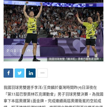
我國羽球男雙「麟洋配」勇奪巴黎奧運金牌。
我國羽球男雙選手李洋/王齊麟於臺灣時間昨(4)日深夜在
「第33屆巴黎奧林匹克運動會」男子羽球男雙決賽，為我國
拿下本屆奧運第1面金牌，完成連續兩屆奧運衛冕的空前成