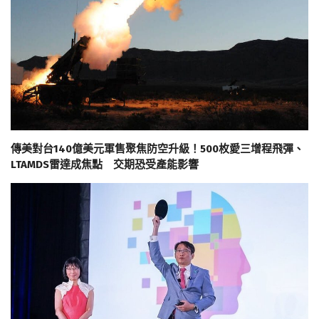
傳美對台140億美元軍售聚焦防空升級！500枚愛三增程飛彈、
LTAMDS雷達成焦點 交期恐受產能影響