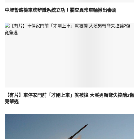
中壢警路檢車牌辨識系統立功！攔查異常車輛揪出毒駕
【有片】車停家門前「才剛上車」就被撞 大溪男轉彎失控釀2傷
竟肇逃