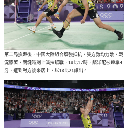
第二局換邊後，中國大陸組合頑強抵抗，雙方勢均力敵，戰
況膠著，關鍵時刻上演拉鋸戰，18比17時，麟洋配被連拿4
分，遭到對方後來居上，以18比21讓出。