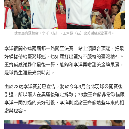
連兩屆奧運摘金，李洋（左）、王齊麟（右）完美謝幕感動臺灣。
李洋很開心連兩屆都一路闖至決賽，站上頒獎台頂端，把最
好模樣帶給臺灣球迷，也如願打出堅持不服輸的臺灣精神。
王齊麟感謝夥伴最後一舞，能夠和李洋再嚐甜美金牌果實，
是球員生涯最光榮時刻。
由於28歲李洋賽前已宣告，將於今年9月台北羽球公開賽後
引退，所以兩人在奧運後確定拆夥；29歲王齊麟非常珍惜跟
李洋一同打過的美好戰役，李洋則感謝王齊麟這些年來的相
處與包容。