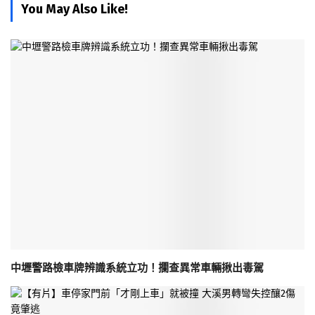
You May Also Like!
中壢警路檢車牌辨識系統立功！攔查異常車輛揪出毒駕