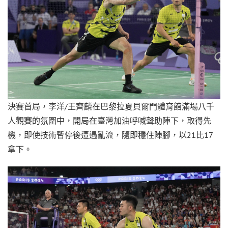
決賽首局，李洋/王齊麟在巴黎拉夏貝爾門體育館滿場八千
人觀賽的氛圍中，開局在臺灣加油呼喊聲助陣下，取得先
機，即使技術暫停後遭遇亂流，隨即穩住陣腳，以21比17
拿下。