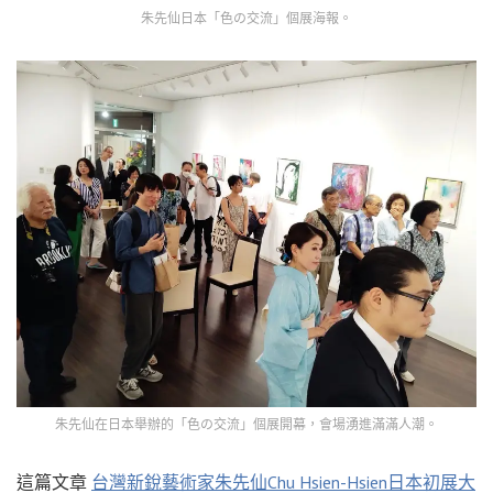
朱先仙日本「色の交流」個展海報。
朱先仙在日本舉辦的「色の交流」個展開幕，會場湧進滿滿人潮。
這篇文章
台灣新銳藝術家朱先仙Chu Hsien-Hsien日本初展大