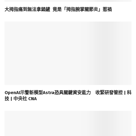
大拇指痛到無法拿鍋鏟 竟是「拇指腕掌關節炎」惹禍
OpenAI示警新模型Astra恐具關鍵資安能力 收緊研發管控 | 科
技 | 中央社 CNA