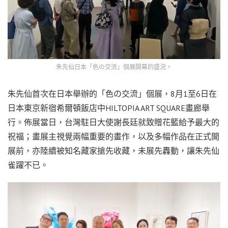
朱先仙日本「色の交流」個展開幕的盛況。
朱先仙首次在日本舉辦的「色の交流」個展，8月1至6日在
日本東京新宿希爾頓飯店中HILTOPIA ART SQUARE畫廊舉
行。佈展當日，台灣駐日大使謝長廷就致贈花籃給予最大的
祝福；畫展主視覺兩幅重要的畫作，以及多幅作品在正式開
展前，亦陸續被知名藏家搶先收藏，未展先轟動，讓朱先仙
雀躍不已。