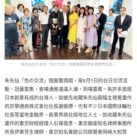
朱先仙在日本的「色の交流」個展開幕與眾多貴賓們合影。
朱先仙「色の交流」個展重頭戲，是8月3日的台日交流活
動，冠蓋雲集，會場湧進滿滿人潮。到場嘉賓，有許多旅居
日本創業有成的台灣人，如搶先收藏朱先仙兩幅主視覺畫作
的京華通商株式會社社長謝振熛，也有不少日本國際扶輪社
社長等當地金融界、商業界高社經地位人士，如收藏朱先仙
畫作的東京財經經理人石塚俊彥、東京銀座知名律師事務所
所長伊東芳生律師、東京知名餐飲公司經營者岡崎大知等