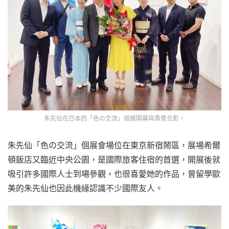
朱先仙在日本的「色の交流」個展開幕與貴賓合影。
朱先仙「色の交流」個展會場位在東京新宿鬧區，展場希爾
頓飯店又臨近中央公園，是國際旅客住宿的首選，開展後就
吸引許多國際人士到場參觀，也很喜愛她的作品，曾留學歐
美的朱先仙也因此機緣認識不少國際友人。