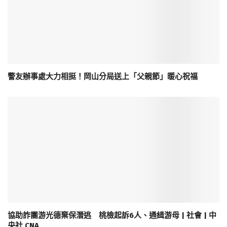
警友辦事處大力相挺！岡山分局送上「父親節」暖心祝福
協助詐團游光德棄保潛逃 桃檢起訴6人、通緝游母 | 社會 | 中
央社 CNA