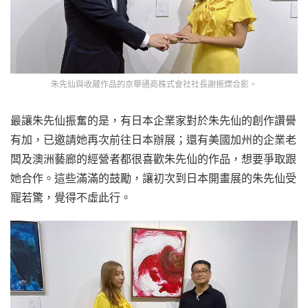
朱先仙與收藏作品的京華通商株式會社社長謝振熛合影。
最讓朱先仙振奮的是，有日本企業家對於朱先仙的創作讚譽
有加，已邀請她再次前往日本辦展；還有美國加州的企業老
闆及澳洲藝廊的經營者都很喜歡朱先仙的作品，想要爭取跟
她合作。這些滿滿的鼓勵，讓初次到日本開畫展的朱先仙受
寵若驚，覺得不虛此行。