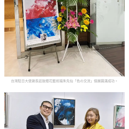
台灣駐日大使謝長廷致贈花籃祝福朱先仙「色の交流」個展圓滿成功。