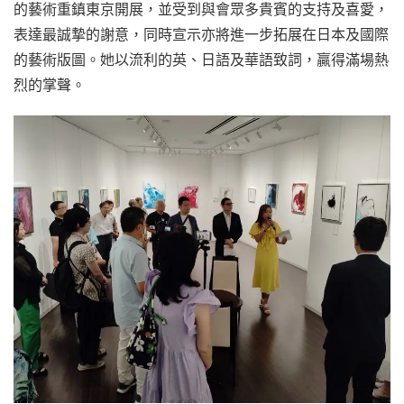
的藝術重鎮東京開展，並受到與會眾多貴賓的支持及喜愛，
表達最誠摯的謝意，同時宣示亦將進一步拓展在日本及國際
的藝術版圖。她以流利的英、日語及華語致詞，贏得滿場熱
烈的掌聲。