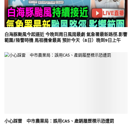
白海豚颱風今起逼近 今晚到周日風雨最劇 氣象署最新路徑.影響
範圍/陸警時機 馬祖機會最高 預計今天（8日）晚到9日上午
小心踩雷 中市農業局：誤用CAS、產銷履歷標示恐遭罰