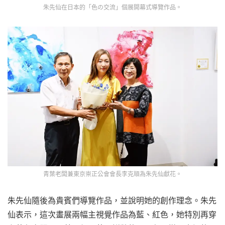
朱先仙在日本的「色の交流」個展開幕式導覽作品。
青葉老闆兼東京崇正公會會長李克順為朱先仙獻花。
朱先仙隨後為貴賓們導覽作品，並說明她的創作理念。朱先
仙表示，這次畫展兩幅主視覺作品為藍、紅色，她特別再穿