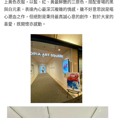
上黃色衣服，以藍、紅、黃最鮮艷的三原色，搭配會場的黑
與白元素，表達內心最深沉複雜的情感，雖不好意思說是嘔
心瀝血之作，但絕對是秉持最真誠心意的創作，對於大家的
喜愛，既開懷亦感動。