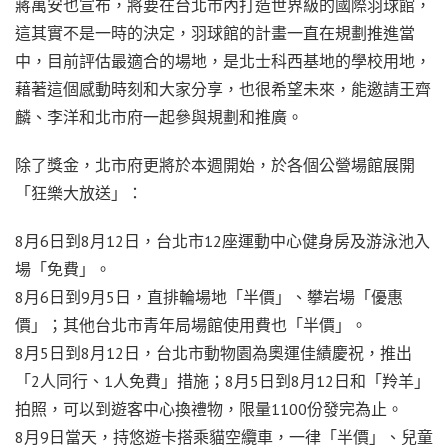
蔣萬安也宣布，將要在台北市內打造世界級的國際羽球館，
這其實不是一時的決定，羽球館的計畫一直在規劃推進當
中，目前評估最適合的場地，是北士科西基地的學校用地，
藉著這個感動時刻和大家分享，也很希望未來，能邀請王齊
麟、李洋和北市府一起參與規劃和推廣。
除了獎金，北市府更將於本週開始，於各個公營場館展開
「狂樂大放送」：
8月6日到8月12日，台北市12座運動中心健身房及游泳池入
場「免費」。
8月6日到9月5日，直排輪場地「半價」、攀岩場「優惠
價」；其他台北市青年局場館使用費也「半價」。
8月5日到8月12日，台北市動物園為奧運佳績慶祝，推出
「2人同行、1人免費」措施；8月5日到8月12日和「羚羊」
拍照，可以到遊客中心換禮物，限量1100份發完為止。
8月9日當天，持悠遊卡搭乘貓空纜車，一律「半價」、兒童