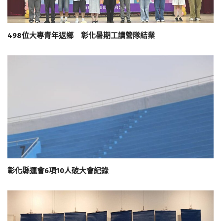
498位大專青年返鄉 彰化暑期工讀營隊結業
彰化縣運會6項10人破大會紀錄