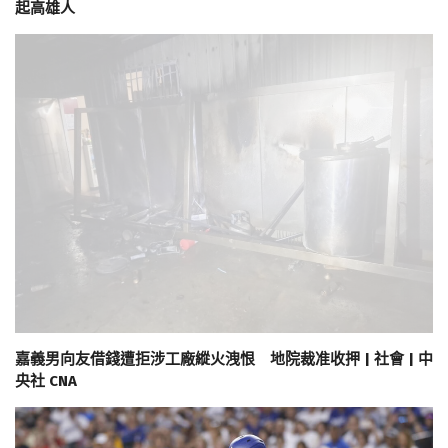
起高雄人
嘉義男向友借錢遭拒涉工廠縱火洩恨 地院裁准收押 | 社會 | 中
央社 CNA