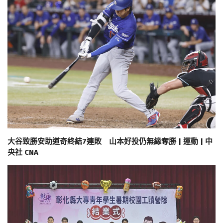
大谷致勝安助道奇終結7連敗 山本好投仍無緣奪勝 | 運動 | 中
央社 CNA