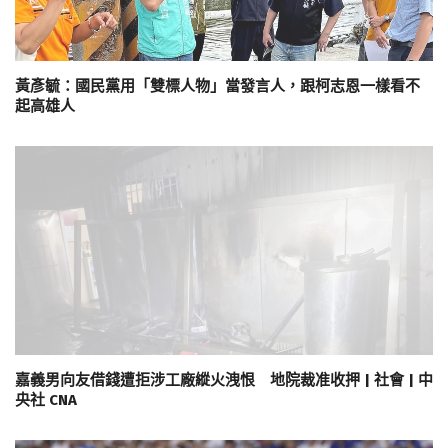
黃彥毓：國民黨用「雙標人物」當發言人，跟柯志恩一樣看不
起高雄人
嘉義男向友借錢遭拒涉工廠縱火洩恨 地院裁准收押 | 社會 | 中
央社 CNA