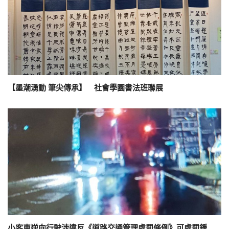
【墨潮湧動 筆尖傳承】 社會學園書法班聯展
小客車逆向行駛涉違反《道路交通管理處罰條例》可處罰鍰