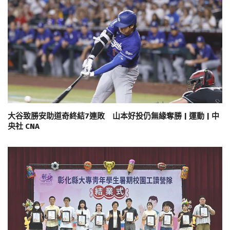
大谷致勝安助道奇終結7連敗 山本好投仍無緣奪勝 | 運動 | 中
央社 CNA