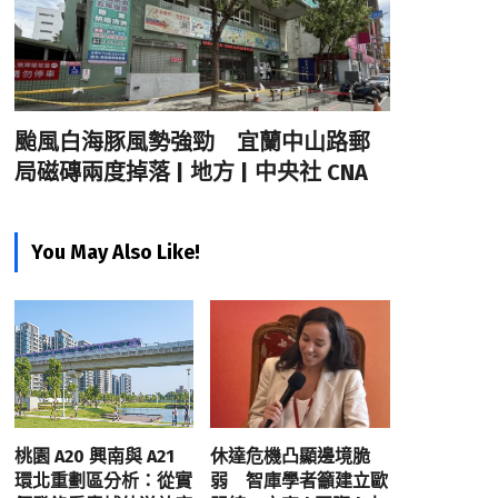
颱風白海豚風勢強勁 宜蘭中山路郵
局磁磚兩度掉落 | 地方 | 中央社 CNA
You May Also Like!
桃園 A20 興南與 A21
休達危機凸顯邊境脆
環北重劃區分析：從實
弱 智庫學者籲建立歐