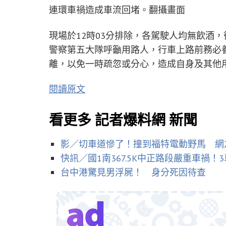
連環車禍造成車流回堵。翻攝畫面
現場於12時03分排除，各駕駛人均無飲酒
警察第五大隊呼籲用路人，行車上路前務必
離，以免一時疏忽或分心，造成自身及其他
閱讀原文
看更多 記者爆料網 新聞
影／切車道慘了！撞到福特電動野馬 網
快訊／國1南367.5K中正路段嚴重車禍
台中港驚見男浮屍！ 身分死因待查