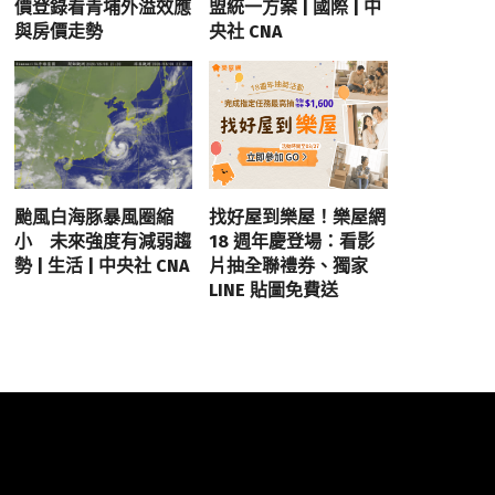
價登錄看青埔外溢效應
盟統一方案 | 國際 | 中
與房價走勢
央社 CNA
颱風白海豚暴風圈縮
找好屋到樂屋！樂屋網
小 未來強度有減弱趨
18 週年慶登場：看影
勢 | 生活 | 中央社 CNA
片抽全聯禮券、獨家
LINE 貼圖免費送