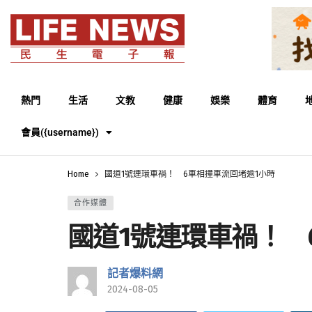
熱門
生活
文教
健康
娛樂
體育
會員({username})
Home
國道1號連環車禍！ 6車相撞車流回堵逾1小時
合作媒體
國道1號連環車禍！ 
記者爆料網
2024-08-05