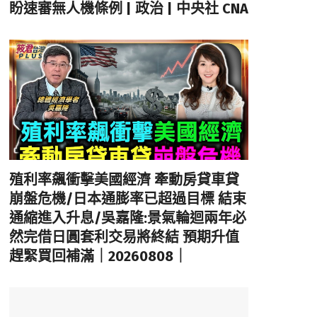
盼速審無人機條例 | 政治 | 中央社 CNA
殖利率飆衝擊美國經濟 牽動房貸車貸
崩盤危機/日本通膨率已超過目標 結束
通縮進入升息/吳嘉隆:景氣輪迴兩年必
然完借日圓套利交易將終結 預期升值
趕緊買回補滿｜20260808｜