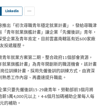
Linkedin
除推出「初次尋職青年穩定就業計畫」，發給尋職津
，另有「青年就業旗艦計畫」讓企業「先僱後訓」青年，
畫深受企業及青年肯定，目前雲嘉南轄區有近600家廠
朋友投遞履歷。
資青年就業方案第二期，整合政府11個部會資源，
年就業旗艦計畫」為青年開創新的職涯機會，該計畫
工作崗位訓練計畫，採用先僱後訓的訓練方式，由資深
到熟悉工作內容、再盡速提升職能。
業只要先僱後訓15-29歲青年，勞動部前3個月將
薪3萬4,000元以上，4-6個月加碼補助企業每人每
00元的補助。