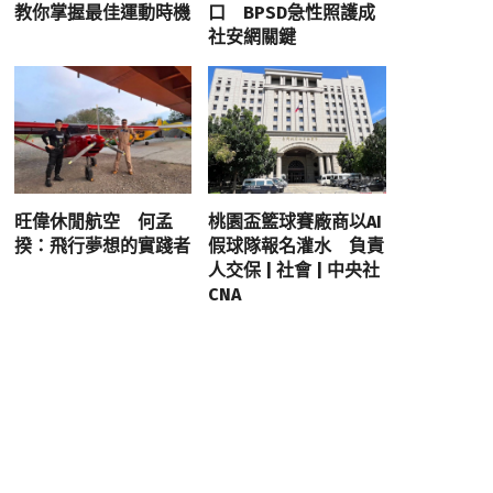
教你掌握最佳運動時機
口 BPSD急性照護成
社安網關鍵
旺偉休閒航空 何孟
桃園盃籃球賽廠商以AI
揆：飛行夢想的實踐者
假球隊報名灌水 負責
人交保 | 社會 | 中央社
CNA