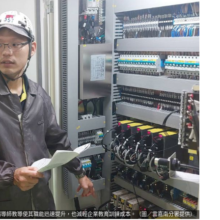
場導師教導使其職能迅速提升，也減輕企業教育訓練成本。（圖／雲嘉南分署提供）