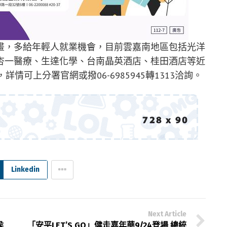
畫，多給年輕人就業機會，目前雲嘉南地區包括光洋
杏一醫療、生達化學、台南晶英酒店、桂田酒店等近
詳情可上分署官網或撥06-6985945轉1313洽詢。
Linkedin
Next Article
侯
「安平LET’S GO」健走嘉年華9/24登場 總統