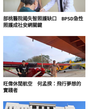
部桃醫院揭失智照護缺口 BPSD急性
照護成社安網關鍵
旺偉休閒航空 何孟揆：飛行夢想的
實踐者