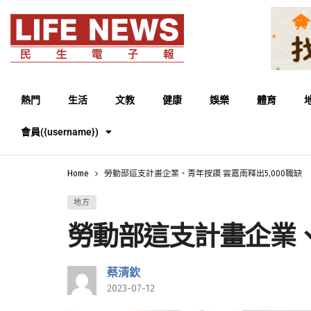
熱門
生活
文教
健康
娛樂
體育
會員({username})
Home
勞動部這支計畫企業、青年按讚 雲嘉南釋出5,000職缺
地方
勞動部這支計畫企業、青
蔡清欽
2023-07-12