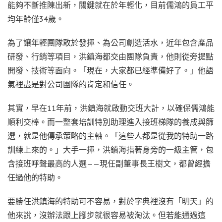
能夠不斷推陳出新，關鍵就在於年輕化，目前儒鴻的員工平
均年齡僅34歲。
為了讓年輕團隊敢於發揮、為公司創造活水，近年包含產品
研發、行銷等項目，洪鎮海都交由團隊負責，他則從旁提點
開發、技術等面向。「現在，大家都已經準備好了。」他語
氣裡盡是對公司團隊的肯定和信任。
其實，早在11年前，洪鎮海就啟動交班大計，以確保儒鴻能
順利交棒。而一整套培訓特別助理進入接班梯隊的養成與篩
選，就是他傳承策略的主軸。「這些人都是從我的特助一路
訓練上來的。」大手一揮，洪鎮海指著身旁的一級主管，包
含接班呼聲最高的人選——現任副董事長王樹文，都曾經擔
任過他的特助。
要勝任洪鎮海的特助可不容易，對於字典裡沒有「明天」的
他來說，沒辦法跟上腳步就很容易被淘汰。但若能通過這