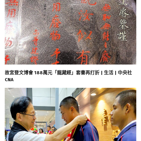
故宮登文博會 188萬元「龍藏經」套書再打折 | 生活 | 中央社
CNA