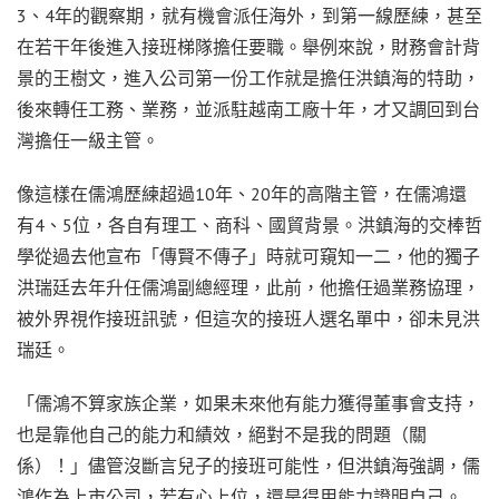
3、4年的觀察期，就有機會派任海外，到第一線歷練，甚至
在若干年後進入接班梯隊擔任要職。舉例來說，財務會計背
景的王樹文，進入公司第一份工作就是擔任洪鎮海的特助，
後來轉任工務、業務，並派駐越南工廠十年，才又調回到台
灣擔任一級主管。
像這樣在儒鴻歷練超過10年、20年的高階主管，在儒鴻還
有4、5位，各自有理工、商科、國貿背景。洪鎮海的交棒哲
學從過去他宣布「傳賢不傳子」時就可窺知一二，他的獨子
洪瑞廷去年升任儒鴻副總經理，此前，他擔任過業務協理，
被外界視作接班訊號，但這次的接班人選名單中，卻未見洪
瑞廷。
「儒鴻不算家族企業，如果未來他有能力獲得董事會支持，
也是靠他自己的能力和績效，絕對不是我的問題（關
係）！」儘管沒斷言兒子的接班可能性，但洪鎮海強調，儒
鴻作為上市公司，若有心上位，還是得用能力證明自己。