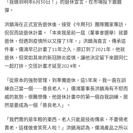
「我做到明年6月30日！」的退休宣言，在市場投下震撼
彈。
洪鎮海在正式宣告退休後，接受《今周刊》團隊獨家專訪，
侃侃而談退休計畫。「本來我是前一屆（董事會選舉）就要
退休，但遇到疫情所以又撐了3年，」洪鎮海直言，傳承這
件事，儒鴻早已計畫了11年之久，原訂到了2021年，他就
退休，但突如其來的新冠肺炎疫情，讓他決定留下來跟同仁
一起打拚，交班計畫才延至2024年。
「從原本的強勢管理，到準備退休，這5年來，我一直在訓
練自己當一個⋯⋯善良老人。」儒鴻董事長洪鎮海有不怒而
威的氣勢，很難想像，他退休計畫中的第一個自我訓練，居
然是要成為一個「善良老人」。
「我們賣的是年輕的東西，老人只能是技術傳承，不要倚老
賣老，這樣做會笑死人啦！」洪鎮海認為，儒鴻產品之所以