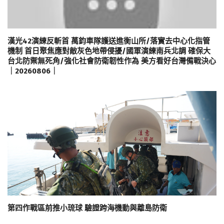
漢光42演練反斬首 萬鈞車隊護送進衡山所/落實去中心化指管
機制 首日聚焦應對敵灰色地帶侵擾/國軍演練南兵北調 確保大
台北防禦無死角/強化社會防衛韌性作為 美方看好台灣備戰決心
｜20260806｜
第四作戰區前推小琉球 驗證跨海機動與離島防衛