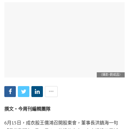
（攝影-劉咸昌）
撰文‧今周刊編輯團隊
6月15日，成衣股王儒鴻召開股東會，董事長洪鎮海一句