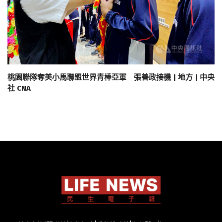
桃園聯隊奪美小馬聯盟世界青棒亞軍 張善政接機 | 地方 | 中央
社 CNA