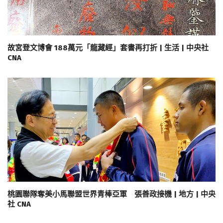
故宮登文博會 188萬元「龍藏經」套書再打折 | 生活 | 中央社
CNA
桃園聯隊奪美小馬聯盟世界青棒亞軍 張善政接機 | 地方 | 中央
社 CNA