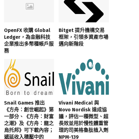
OpenFX 收購 Global
Bitget 提升機構交易
Ledger，為金融科技
框架，引領多資產市場
企業推出多幣種帳戶服
邁向新階段
務
Snail Games 推出
Vivani Medical 與
《方舟：創世崛起》第
Novo Nordisk 達成協
一部分、《方舟：財富
議，評估一種微型、超
之潮》及《方舟：龍之
長效並用於慢性體重管
烏托邦》可下載內容；
理的司美格魯肽植入劑
遞延收入積壓中的
NPM-139