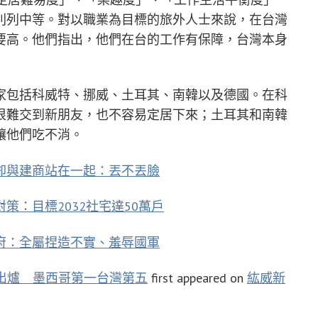
則列中等。對以職業為目標的旅外人士來說，在台灣
要高。他們指出，他們在台的工作有保障，台灣本身
家包括科威特、挪威、土耳其、南韓以及德國。在科
很難交到新朋友，也不容易定居下來；土耳其和南韓
讓他們吃不消。
卻與建商站在一起：丟不丟臉
策：目標2032社宅達50萬戶
府：全屬捏造不實、羞辱國軍
出爐 墨西哥第一台灣第五
first appeared on
紘威新