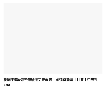
桃園平鎮8旬老婦疑遭丈夫殺害 案情待釐清 | 社會 | 中央社
CNA