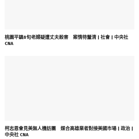
桃園平鎮8旬老婦疑遭丈夫殺害 案情待釐清 | 社會 | 中央社
CNA
柯志恩會見美無人機訪團 媒合高雄業者對接美國市場 | 政治 |
中央社 CNA