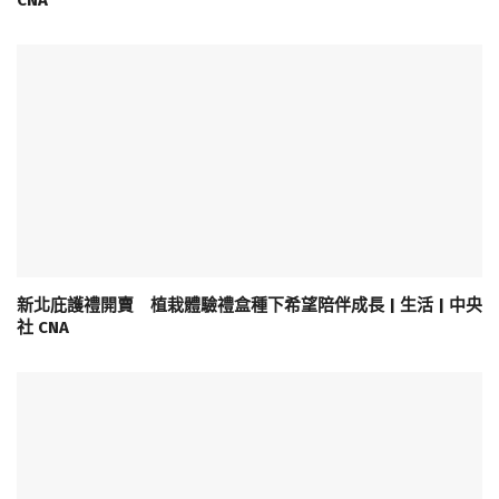
CNA
新北庇護禮開賣 植栽體驗禮盒種下希望陪伴成長 | 生活 | 中央
社 CNA