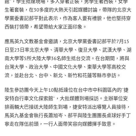
館”，學生抵達現場，多人穿著正裝，男學生著西裝，女學
生著套裝，在30多度的大熱天引起媒體討論，帶隊的北京大
學黨委書記郝平對此表示，作為客人要有禮貌，他也堅持穿
西裝打領帶，希望帶給大家正面印象。
應馬英九文教基金會邀請，北京大學黨委書記郝平於7月15
日至23日率北京大學、清華大學、復旦大學、武漢大學、湖
南大學等5所大陸大學36名師生抵台交流。在台期間，將與
台灣大學、政治大學、中國文化大學、東華大學等高校交
流，並赴台北、台中、新北、新竹和花蓮等縣市參訪。
陸生參訪團今天上午10點抵達位在台中市中科園區內的“捷
安特自行車文化探索館”，大批媒體到場採訪。主辦單位安
排兩輛大巴接送大陸師生到場，捷安特派出導覽人員接待，
馬英九基金會執行長蕭旭岑、郝平與陸生團團長桌球好手丁
寧走在隊伍前頭，一行人面帶笑容向媒體揮手致意。