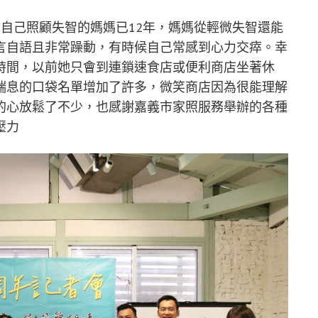
自己照顧失智的媽媽已12年，媽媽從輕微失智還能
言自語且非常躁動，有時候自己常感到心力交瘁。幸
時間，以前她只會到連鎖速食店或便利商店坐著休
喘息的口袋名單增加了許多，微笑商店因為很能理解
的心放鬆了不少，也感謝嘉義市家照服務舉辦的各種
壓力