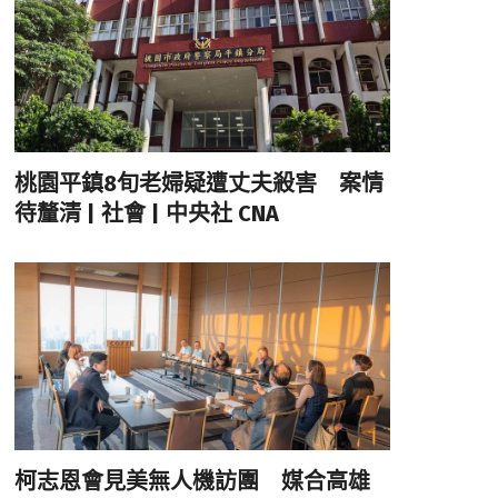
桃園平鎮8旬老婦疑遭丈夫殺害 案情
待釐清 | 社會 | 中央社 CNA
柯志恩會見美無人機訪團 媒合高雄