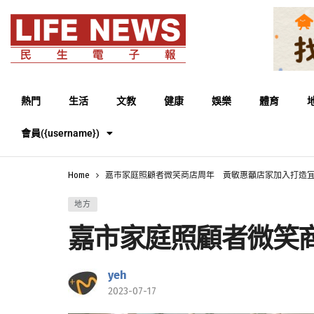
熱門
生活
文教
健康
娛樂
體育
會員({username})
Home
嘉市家庭照顧者微笑商店周年 黃敏惠籲店家加入打造
地方
嘉市家庭照顧者微笑
yeh
2023-07-17