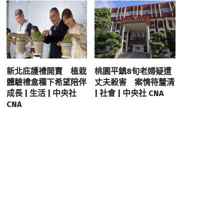
新北庇護禮開賣 植栽
桃園平鎮8旬老婦疑遭
體驗禮盒種下希望陪伴
丈夫殺害 案情待釐清
成長 | 生活 | 中央社
| 社會 | 中央社 CNA
CNA