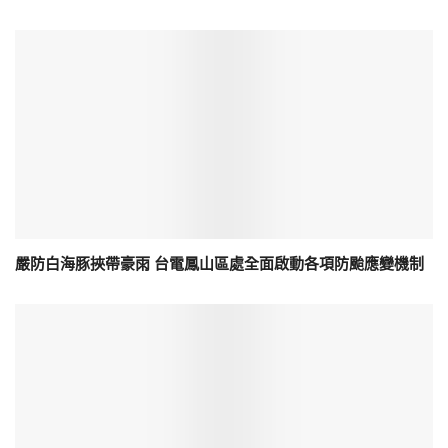
嚴防白海豚挾帶豪雨 台電鳳山區處全面啟動各項防颱應變機制