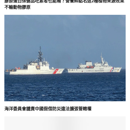
膠原蛋白保健品吃素者也能補？營養師點名這2種植物來源效果
不輸動物膠原
海洋委員會譴責中國假借防災違法擴張管轄權