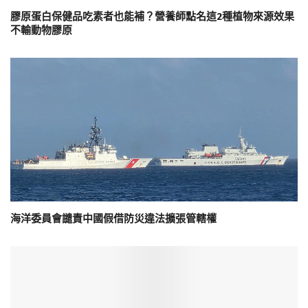
膠原蛋白保健品吃素者也能補？營養師點名這2種植物來源效果
不輸動物膠原
海洋委員會譴責中國假借防災違法擴張管轄權