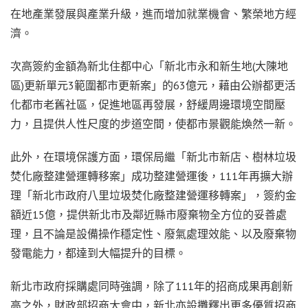
在地產業發展與產業升級，進而增加就業機會、繁榮地方經
濟。
次高簽約金額為新北住都中心「新北市永和新生地(大陳地
區)更新單元3範圍都市更新案」的63億元，藉由公辦都更活
化都市老舊社區，促進地區再發展，舒緩周邊環境空間壓
力，且提供人性尺度的步道空間，使都市景觀能煥然一新。
此外，在環境保護方面，環保局繼「新北市新店、樹林垃圾
焚化廠整建營運轉移案」成功整建營運後，111年再擴大辦
理「新北市政府八里垃圾焚化廠整建營運移轉案」，簽約金
額近15億，提供新北市及鄰近縣市廢棄物全方位的妥善處
理，且不論是設備操作穩定性、廢氣處理效能、以及廢棄物
發電能力，都達到大幅提升的目標。
新北市政府採購處同時強調，除了111年的招商成果再創新
高之外，財政部招商大會中，新北亦設攤釋出更多優質招商