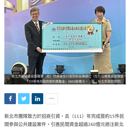
新北市副秘書長龔雅雯（右）代表接受行政院院長陳建仁（左）公開表揚並頒發
「111年地方政府簽約獎勵金」6500餘萬元。（圖／新北市政府提供）
新北市團隊致力於招商引資，去（111）年完成簽約15件民
間參與公共建設案件，引進民間資金超過260億元挹注新北