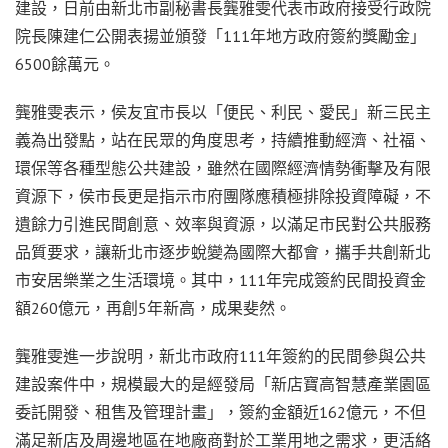
建設，日前由新北市副秘書長龔雅雯代表市政府接受行政院
院長陳建仁公開表揚並頒發「111年地方政府簽約獎勵金」
6500餘萬元。
龔雅雯表示，侯友宜市長以「便民、利民、愛民」新三民主
義為出發點，站在民眾的角度思考，持續推動經濟、社福、
環保等各種型態公共建設，雖然在國際經濟情勢衝擊及有限
資源下，侯市長更是指示市府團隊應積極排除投資障礙，不
遺餘力引進民間創意、效率與資源，以滿足市民對公共服務
品質要求，讓新北市逐步蛻變為國際大都會，攜手共創新北
市安居樂業之生活環境。其中，111年完成簽約民間投資金
額260億元，再創5年新高，成果斐然。
龔雅雯進一步說明，新北市政府111年簽約的民間參與公共
建設案件中，規模最大的是經發局「新店寶高智慧產業園區
委託開發、租售及管理計畫」，簽約金額近162億元，不但
滿足新店及周邊地區在地廠商對於工業用地之需求，更活絡