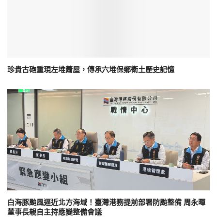
珍貴古砲重現左堆蕭屋，傳承六堆保鄉衛土歷史記憶
白海豚颱風逼近北方海域！臺灣港務提前部署防颱整備 周永暉
董事長親自主持應變整備會議