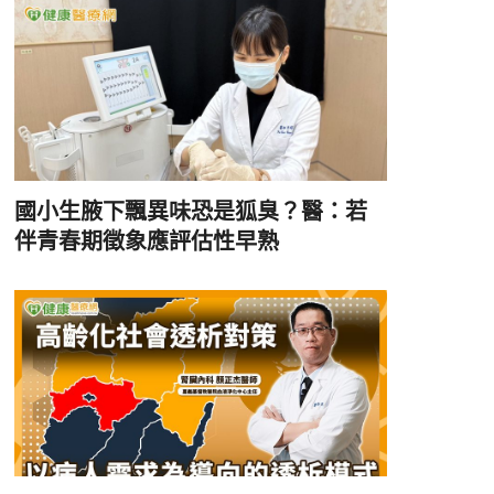
國小生腋下飄異味恐是狐臭？醫：若
伴青春期徵象應評估性早熟