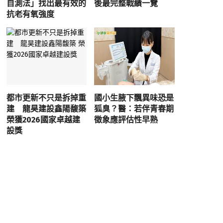
自測法」找出最有效的
後最完整戰績一覽
抗老有氧強度
都市更新不只是拆掉重
國小生腋下飄異味恐是
建 龍昊建設鑫陽馥築
狐臭？醫：若伴青春期
榮獲2026國家卓越建
徵象應評估性早熟
設獎