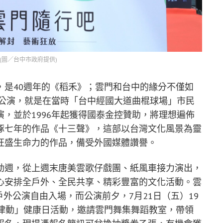
(圖／台中市政府提供)
，是40週年的《稻禾》；雲門和台中的緣分不僅如
外公演，就是在當時「台中經國大道曲棍球場」市民
，並於1996年起獲得國泰金控贊助，將理想遍佈
琢七年的作品《十三聲》，這部以台灣文化風景為靈
旺盛生命力的作品，備受外國媒體讚譽。
動週，從上週末唐美雲歌仔戲團、紙風車接力演出，
心安排全戶外、全民共享、精彩豐富的文化活動。雲
分戶外公演自由入場，而公演前夕，7月21日（五）19
活律動」健康日活動，邀請雲門舞集舞蹈教室，帶領