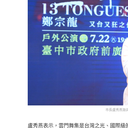
市長盧秀燕致詞
盧秀燕表示，雲門舞集是台灣之光、國際級