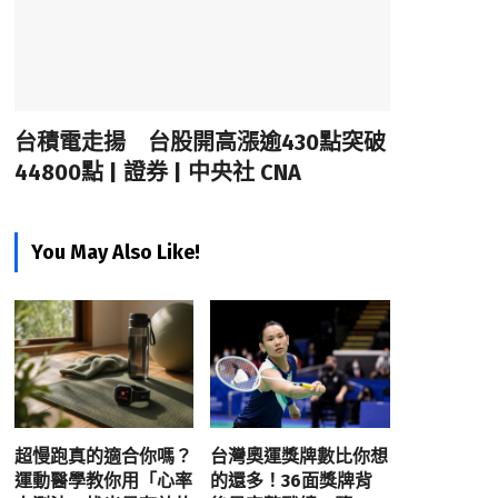
台積電走揚 台股開高漲逾430點突破
44800點 | 證券 | 中央社 CNA
You May Also Like!
超慢跑真的適合你嗎？
台灣奧運獎牌數比你想
運動醫學教你用「心率
的還多！36面獎牌背