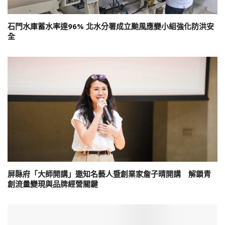
石門水庫蓄水率達96% 北水分署成立颱風應變小組強化防洪安
全
屏縣府「大師開講」邀知名藝人暨創業家詹子晴開講 解鎖青
創流量變現與品牌經營關鍵