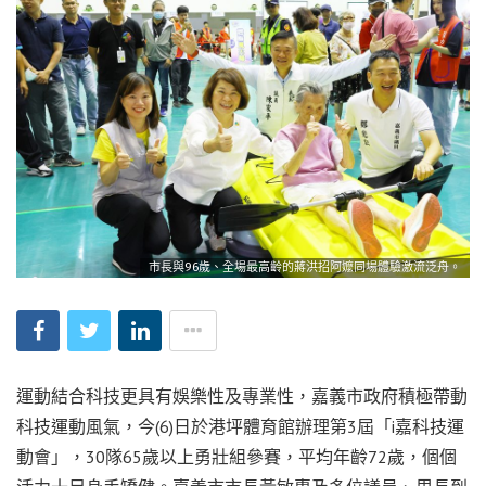
市長與96歲、全場最高齡的蔣洪招阿嬤同場體驗激流泛舟。
運動結合科技更具有娛樂性及專業性，嘉義市政府積極帶動
科技運動風氣，今(6)日於港坪體育館辦理第3屆「i嘉科技運
動會」，30隊65歲以上勇壯組參賽，平均年齡72歲，個個