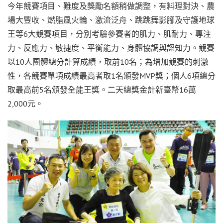
今年競賽項目、難度及獎勵名額稍做調整，有料理對決、農
場大豐收、燃脂風火輪、激流泛舟、跳跳舞影腳及守護地球
王等6大競賽項目，分別考驗參賽者的肌力、肌耐力、專注
力、反應力、敏捷度、平衡能力、身體協調與認知力。競賽
以10人團體總分計算成績，取前10名；為增加競賽的刺激
性，各競賽單項成績最高者取1名頒發MVP獎；個人6項總分
取最高前5名頒發全能王獎。二天總獎金計新臺幣16萬
2,000元。