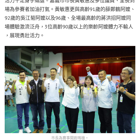
活力十足身手矯健。嘉義市市長黃敏惠及多位議員、里長到
場為參賽者加油打氣。黃敏惠更與高齡91歲的薛鄭鶴阿嬤、
92歲的吳江菊阿嬤以及96歲、全場最高齡的蔣洪招阿嬤同
場體驗激流泛舟，3位高齡90歲以上的樂齡阿嬤體力不輸人
，展現勇壯活力。
市長為賽事開跑鳴槍。