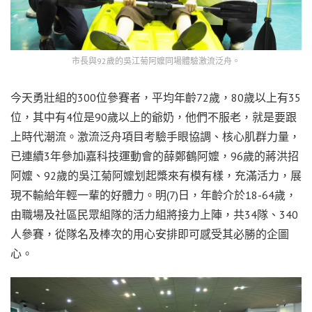
市長與92歲的吳江菊阿嬤同場體驗激流泛舟。
今天勇壯組的300位參賽者，平均年齡72歲，80歲以上有35
位，其中有4位是90歲以上的爺奶，他們不服老，就是要跟
上時代潮流。激流泛舟項目考驗手眼協調、核心肌群力量，
已連續3年參加i嘉科技運動會的薛鄭鶴阿嬤，96歲的蔣洪招
阿嬤、92歲的吳江菊阿嬤划起槳來有模有樣，充滿活力，展
現不輸給年輕一輩的好體力。明(7)日，年齡介於18-64歲，
由職場及社區民眾組隊的活力組將接力上陣，共34隊、340
人參賽，從隊名及棒次的用心安排即可感受其必勝的企圖
心。