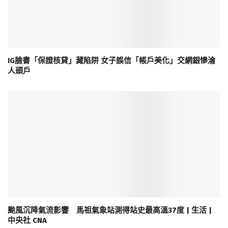
IG臉書「保證核貸」藏陷阱 女子誤信「帳戶美化」交網銀慘淪
人頭戶
颱風沉降氣流影響 馬祖氣象站測得站史最高溫37度 | 生活 |
中央社 CNA