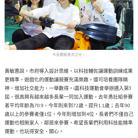
市長體驗激流泛舟。
黃敏惠說，市府導入設計思維，以科技輔佐讓運動訓練成果
更精準，遊戲化的運動讓競賽充滿樂趣，還可培養團隊精
神，增加社交能力，一舉數得。i嘉科技運動會舉辦邁入第3
屆，很高興有越來越多長輩一同加入運動，去年勇壯組參賽
者平均年齡為70.9，今年則來到72歲，提升1.1歲；去年90
歲以上的參賽者僅1位，今年則增加到4位，長者們不僅自己
運動也相揪家人、鄰居來參賽，希望長輩們利用科技能精準
運動，也玩得安全、開心。