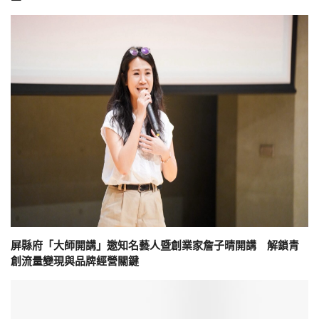
屏縣府「大師開講」邀知名藝人暨創業家詹子晴開講 解鎖青
創流量變現與品牌經營關鍵