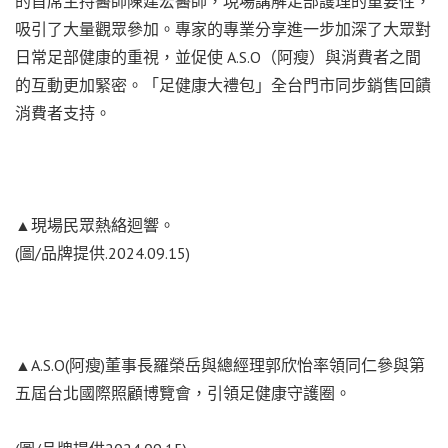
的首席主持醫師陳建宏醫師，現場講解足部護理的重要性，
吸引了大量觀眾參加。專家的專業分享進一步加深了大眾對
日常足部健康的重視，並促使 A.S.O（阿瘦）與消費者之間
的互動更加緊密。「足健康大禮包」全台門市同步銷售回饋
消費者支持。
▲現場民眾熱絡迴響。
(圖/品牌提供.2024.09.15)
▲A.S.O(阿瘦)董事長羅榮岳與總經理郭欣怡率領同仁參與第
五屆台北國際照顧博覽會，引領足健康守護圈。