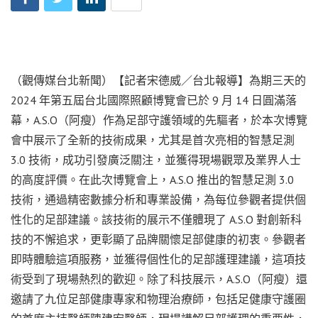
（觀傳媒台北新聞）【記者宋德威／台北報導】為期三天的
2024 年第五屆台北國際照顧博覽會已於 9 月 14 日圓滿落
幕，A.S.O（阿瘦）作為足部守護領域的先驅者，於本次博覽
會中展示了全新的技術成果，尤其是首次亮相的智慧足測
3.0 技術，成功引發廣泛關注，並獲得現場觀眾及業界人士
的高度評價。在此次博覽會上，A.S.O 推出的智慧足測 3.0
技術，通過精密數據分析和專業設備，為每位參觀者提供個
性化的足部建議。該技術的展示不僅體現了 A.S.O 對創新科
技的不懈追求，更彰顯了品牌關懷足部健康的初衷。參觀者
即時體驗這項服務，並獲得個性化的足部護理建議，這項技
術受到了現場熱烈的歡迎。除了科技展示，A.S.O（阿瘦）還
邀請了九位足部健康專家和物理治療師，包括足健康守護圈