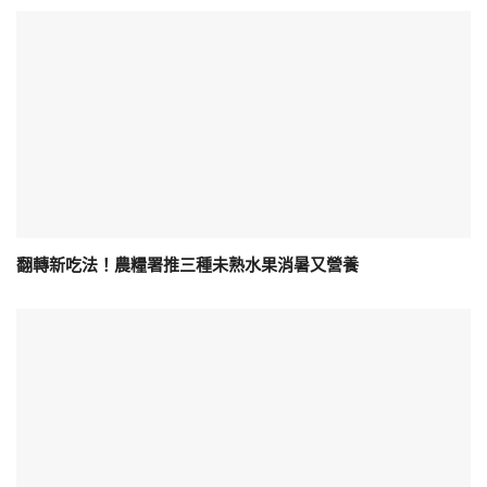
翻轉新吃法！農糧署推三種未熟水果消暑又營養