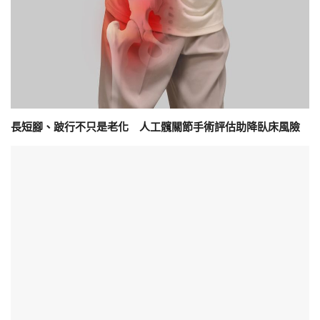
長短腳、跛行不只是老化 人工髖關節手術評估助降臥床風險