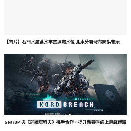
【有片】石門水庫蓄水率直逼滿水位 北水分署發布防洪警示
GearUP 與《逃離塔科夫》攜手合作，提升新賽季線上遊戲體驗