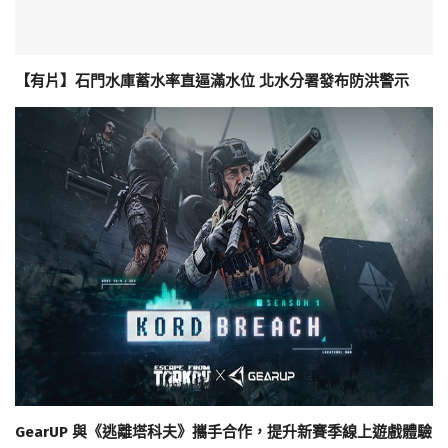
【有片】石門水庫蓄水率直逼滿水位 北水分署發布防洪警示
GearUP 與《逃離塔科夫》攜手合作，提升新賽季線上遊戲體驗