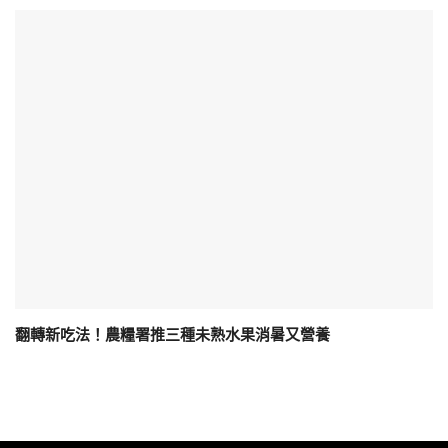
翻轉新吃法！農糧署推三種未熟水果消暑又營養