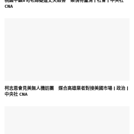
桃園平鎮8旬老婦疑遭丈夫殺害 案情待釐清 | 社會 | 中央社
CNA
柯志恩會見美無人機訪團 媒合高雄業者對接美國市場 | 政治 |
中央社 CNA