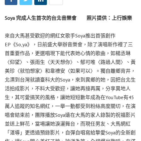
Soya 完成人生首次的台北音樂會 照片提供：上行娛樂
來自大馬甚受歡迎的網紅女歌手Soya推出首張創作
EP《So,ya》，日前盛大舉辦音樂會，除了演唱新作裡了三
首重要作品，更選唱現下能代表她心情的歌曲，如楊丞琳
〈仰望〉、張雨生〈天天想你〉、郁可唯〈路過人間〉、黃
美珍〈就怕想家〉和韋禮安〈如果可以〉。獨自離鄉背井，
北漂到台灣就讀臺科大的Soya，來到異鄉的她，因把台北生
活拍成影片，不料大受歡迎，讓她再接再厲，分享異地人
生，其可愛搞笑的風格，讓她短短數年成為在YouTube有45
萬人追蹤的知名網紅，一舉一動都受到粉絲高度關切，在演
唱會結束前，團隊播放Soya遠在大馬的家人錄製的祝福影片
並送上鮮花，當場讓她淚灑舞台，而現任男友、大馬網紅
「湛導」更透過預錄影片，自彈自唱寫給摯愛Soya的全新創