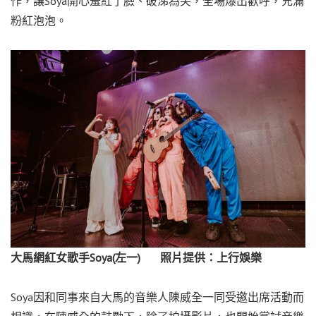
作，讓Soya開心羞紅了臉、破涕為笑，全場爆出歡呼，充滿
粉紅泡泡。
大馬網紅女歌手Soya(左一) 照片提供：上行娛樂
Soya因和同事來自大馬的音樂人陳威全一同受邀出席活動而