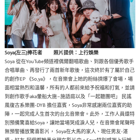
Soya(左三)捧花者 照片提供：上行娛樂
Soya 從在YouTube頻道裡偶爾翻唱歌曲、到跟各個優秀歌手
合唱單曲、再發行了兩首新年歌後，這次終於有了屬於自己
的創作EP 《So,ya》，在音樂會上她的粉絲擠爆了會場，場
面相當熱烈和溫馨，所有的人都前來給予祝福和打氣，並請
到創作歌手aka暈船大施–施語庭以及「一起聽團吧」 民謠
風復古系樂團-DYB 擔任嘉賓，Soya非常感謝兩位嘉賓的助
陣，一起完成人生首次的台北音樂會。此外，工作人員還特
別預備驚喜給Soya，讓她當場哭成淚人兒，在音樂會尾聲時
無預警播放驚喜影片， Soya在大馬的家人、現任男友-湛
導、好友-阿佃都輪番出現在影片中。Soya特別感謝上行娛