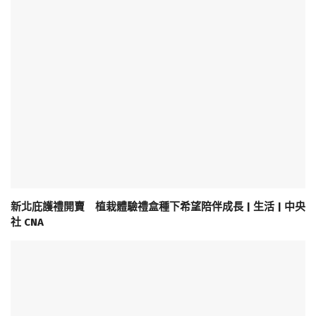
新北庇護禮開賣 植栽體驗禮盒種下希望陪伴成長 | 生活 | 中央
社 CNA