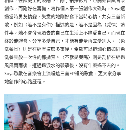
相識，在陳威全的鼓勵下，除了拍攝影片，也開始嘗試音樂
創作，而剛好在籌備、寫作個人第一張創作大碟時，Soya遭
遇當時男友情變，失意的她剛好寫下當時心情，共有三首新
歌，例如〈若不是有你〉描述的是，若不是因為（感情）這
件事，她不會發現過去的自己在生活上不夠愛自己，而現在
終於能體會、分享多愛自己，才能有能量再去愛別人。〈免
洗餐具〉則是在經歷這麼多事後，希望可以把爛心情如同免
洗餐具般一次性的都拋棄。〈不就是哭嗎〉則是剖析在經過
風風雨雨後，遭遇過淚水的襲擊後，沒有什麼過不去的。
Soya悉數在音樂會上演唱這三首EP裡的歌曲，更大家分享
她創作的心路歷程。