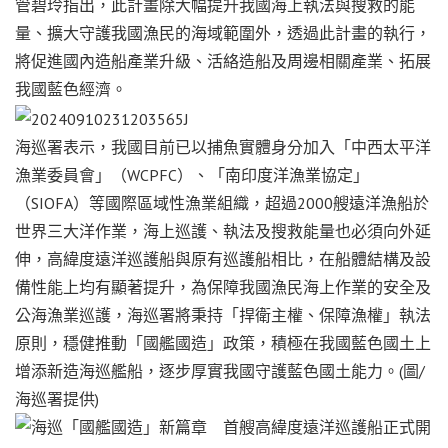
管碧玲指出，此計畫除大幅提升我國海上執法與搜救的能
量、擴大守護我國漁民的海域範圍外，透過此計畫的執行，
將促進國內造船產業升級、活絡造船及周邊相關產業、拓展
我國藍色經濟。
海巡署表示，我國目前已以捕魚實體身分加入「中西太平洋
漁業委員會」（WCPFC）、「南印度洋漁業協定」
（SIOFA）等國際區域性漁業組織，超過2000艘遠洋漁船於
世界三大洋作業，海上巡護、執法及搜救能量也必須向外延
伸，高緯度遠洋巡護船與原有巡護船相比，在船體結構及設
備性能上均有顯著提升，為保障我國漁民海上作業的安全及
公海漁業巡護，海巡署將秉持「捍衛主權、保障漁權」執法
原則，穩健推動「國艦國造」政策，積極在我國藍色國土上
增添新造海巡艦船，逐步厚實我國守護藍色國土能力。(圖/
海巡署提供)