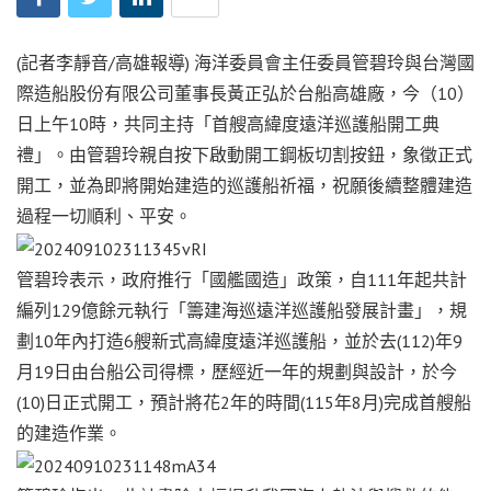
(記者李靜音/高雄報導) 海洋委員會主任委員管碧玲與台灣國
際造船股份有限公司董事長黃正弘於台船高雄廠，今（10）
日上午10時，共同主持「首艘高緯度遠洋巡護船開工典
禮」。由管碧玲親自按下啟動開工鋼板切割按鈕，象徵正式
開工，並為即將開始建造的巡護船祈福，祝願後續整體建造
過程一切順利、平安。
管碧玲表示，政府推行「國艦國造」政策，自111年起共計
編列129億餘元執行「籌建海巡遠洋巡護船發展計畫」，規
劃10年內打造6艘新式高緯度遠洋巡護船，並於去(112)年9
月19日由台船公司得標，歷經近一年的規劃與設計，於今
(10)日正式開工，預計將花2年的時間(115年8月)完成首艘船
的建造作業。