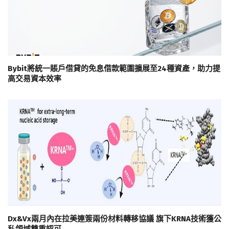
Bybit將統一賬戶借貸的免息借款範圍擴展至24種資產，助力提
高交易資本效率
Dx&Vx兩月內在拉美連簽兩份材料轉移協議 旗下KRNA技術獲公