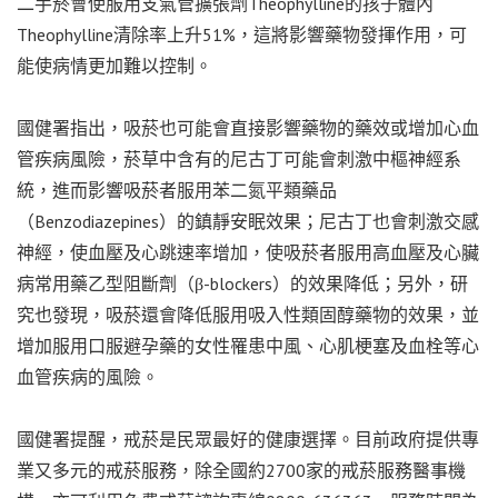
二手菸會使服用支氣管擴張劑Theophylline的孩子體內
Theophylline清除率上升51%，這將影響藥物發揮作用，可
能使病情更加難以控制。
國健署指出，吸菸也可能會直接影響藥物的藥效或增加心血
管疾病風險，菸草中含有的尼古丁可能會刺激中樞神經系
統，進而影響吸菸者服用苯二氮平類藥品
（Benzodiazepines）的鎮靜安眠效果；尼古丁也會刺激交感
神經，使血壓及心跳速率增加，使吸菸者服用高血壓及心臟
病常用藥乙型阻斷劑（β-blockers）的效果降低；另外，研
究也發現，吸菸還會降低服用吸入性類固醇藥物的效果，並
增加服用口服避孕藥的女性罹患中風、心肌梗塞及血栓等心
血管疾病的風險。
國健署提醒，戒菸是民眾最好的健康選擇。目前政府提供專
業又多元的戒菸服務，除全國約2700家的戒菸服務醫事機