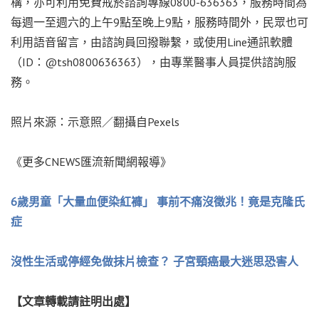
構，亦可利用免費戒菸諮詢專線0800-636363，服務時間為
每週一至週六的上午9點至晚上9點，服務時間外，民眾也可
利用語音留言，由諮詢員回撥聯繫，或使用Line通訊軟體
（ID：@tsh0800636363），由專業醫事人員提供諮詢服
務。
照片來源：示意照／翻攝自Pexels
《更多CNEWS匯流新聞網報導》
6歲男童「大量血便染紅褲」 事前不痛沒徵兆！竟是克隆氏
症
沒性生活或停經免做抹片檢查？ 子宮頸癌最大迷思恐害人
【文章轉載請註明出處】