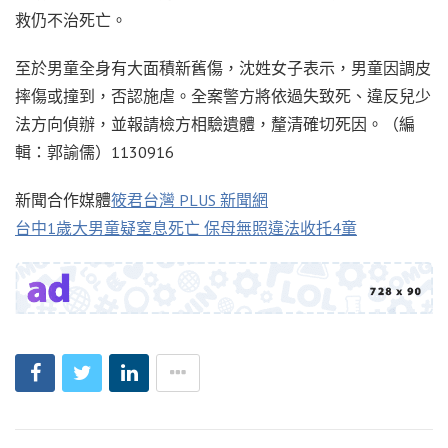
救仍不治死亡。
至於男童全身有大面積新舊傷，沈姓女子表示，男童因調皮
摔傷或撞到，否認施虐。全案警方將依過失致死、違反兒少
法方向偵辦，並報請檢方相驗遺體，釐清確切死因。（編
輯：郭諭儒）1130916
新聞合作媒體
筱君台灣 PLUS 新聞網
台中1歲大男童疑窒息死亡 保母無照違法收托4童