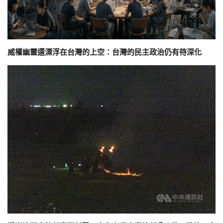
威權幽靈還漂浮在台灣的上空：台灣的民主政治仍有待深化