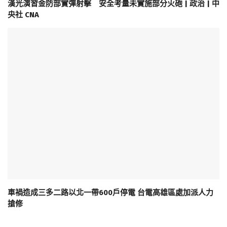
漢光演習金防部實彈射擊 安全考量未實施部分火砲 | 政治 | 中
央社 CNA
車禍造成三多二路以北一帶600戶停電 台電高雄區處加派人力
搶修