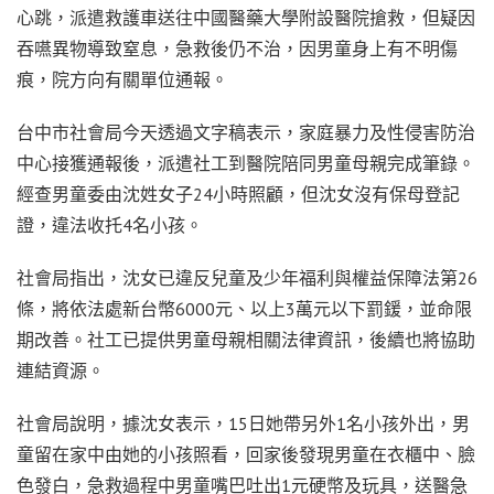
心跳，派遣救護車送往中國醫藥大學附設醫院搶救，但疑因
吞嚥異物導致窒息，急救後仍不治，因男童身上有不明傷
痕，院方向有關單位通報。
台中市社會局今天透過文字稿表示，家庭暴力及性侵害防治
中心接獲通報後，派遣社工到醫院陪同男童母親完成筆錄。
經查男童委由沈姓女子24小時照顧，但沈女沒有保母登記
證，違法收托4名小孩。
社會局指出，沈女已違反兒童及少年福利與權益保障法第26
條，將依法處新台幣6000元、以上3萬元以下罰鍰，並命限
期改善。社工已提供男童母親相關法律資訊，後續也將協助
連結資源。
社會局說明，據沈女表示，15日她帶另外1名小孩外出，男
童留在家中由她的小孩照看，回家後發現男童在衣櫃中、臉
色發白，急救過程中男童嘴巴吐出1元硬幣及玩具，送醫急