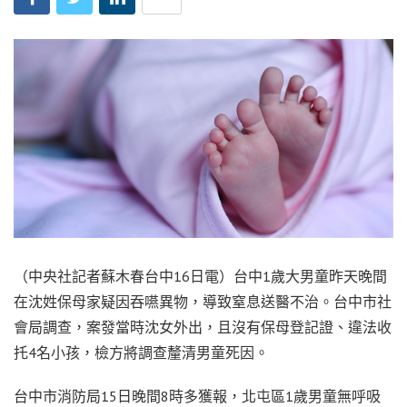
（中央社記者蘇木春台中16日電）台中1歲大男童昨天晚間
在沈姓保母家疑因吞嚥異物，導致窒息送醫不治。台中市社
會局調查，案發當時沈女外出，且沒有保母登記證、違法收
托4名小孩，檢方將調查釐清男童死因。
台中市消防局15日晚間8時多獲報，北屯區1歲男童無呼吸