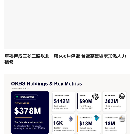
車禍造成三多二路以北一帶600戶停電 台電高雄區處加派人力
搶修