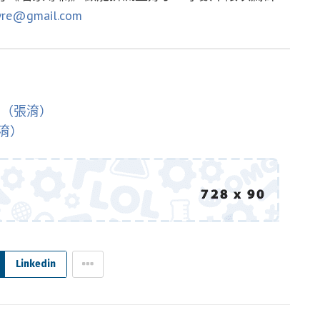
wre@gmail.com
？（張淯）
淯）
Linkedin