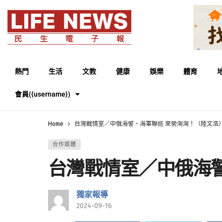
熱門
生活
文教
健康
娛樂
體育
會員({username})
Home
台灣戰情室／中俄海警、海軍聯巡 來勢洶洶！（陸文浩
合作媒體
台灣戰情室／中俄海
獨家報導
2024-09-16