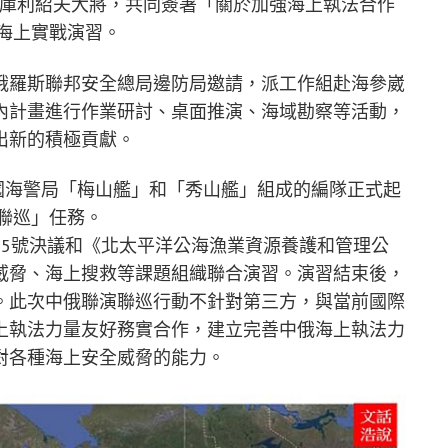
·庫利紹夫大將，共同簽署「關於加強海上執法合作
」海上實戰演習。
局應俄羅斯聯邦安全總局邊防局邀請，派工作組赴海參崴
內計畫進行作業研討、桌面推演、海域勘察等活動，
出新的積極貢獻。
中國海警局「梅山艦」和「秀山艦」組成的編隊正式起
演聯巡」任務。
215號決議和《北太平洋公海漁業資源養護和管理公
威脅、海上搜救等課題組織聯合演習。演習結束後，
。此次中俄聯演聯巡行動不針對第三方，與當前國際
上執法力量友好務實合作，建立完善中俄海上執法力
對各種海上安全威脅的能力。