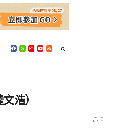
陸文浩）
0