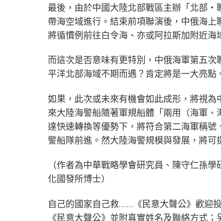
最後，由於中國大陸北部戰區主辦「北部‧聯合
帶海空域進行。結束前項聯演後，中俄海上
將循慣例前往白令海、亦或阿拉斯加附近海
而這次是否意味有更特別，中俄海軍第五次
平洋北部海域不期而遇？肯定將是一大亮點
如果，此次或未來有機會如此成形，將視為
來大陸海警船隨著軍規船體「兩用（海軍、
達快速轉換等優勢下，將符合第二海軍稱號
警船隊前進。然大陸海警規模與發展，將可
（作者為中華戰略學會研究員、陳守仁孫學
化國發所博士）
自己的國家自己救……《民意大聲公》歡迎投
《民意大聲公》並附真實姓名及聯絡方式；