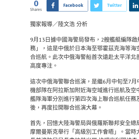
0
Facebook
Twitter
Shares
獨家報導／陸文浩 分析
9月13日據中國海警局發布，2艘艦艇編隊啟
務」，這是中俄於日本海至鄂霍茲克海等海空
合巡航。此次中俄海警船首次遠赴太平洋北
高度專注。
這次中俄海警聯合巡演，是繼6月中旬至7
機部隊在阿拉斯加附近海空域進行巡航及空
艦隊海軍分別進行第四次海上聯合巡航任務及
後，再度拉開聯合巡演大幕。
首先，回憶大陸海警局與俄羅斯聯邦安全總局曾
摩爾曼斯克舉行「高級別工作會晤」。當時