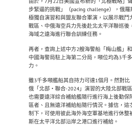
由於，7月22日美國宣布新的「北極戰略」
步緊逼的挑戰」（pacing challeng
極獨自演習和與盟友聯合軍演，以展示戰鬥
戰區、中俄海空兵力先後赴北太平洋聯巡後
海域之遠海進行聯合訓練任務。
再者，查詢上述中方2艘海警船「梅山艦」和「
中國海警局駐上海第二分局，噸位均為3千多
力。
雖3千多噸艦船其自持力可達1個月。然對
俄「北部‧聯合-2024」演習的大陸北部
也需要遠洋綜合補給艦隨行進行海上後勤保
區者、且無遠洋補給船隨行情況。據信，這
制下，可使用彼此海外海空軍基地進行休整
斯在太平洋北部沿岸之港口進行補給。