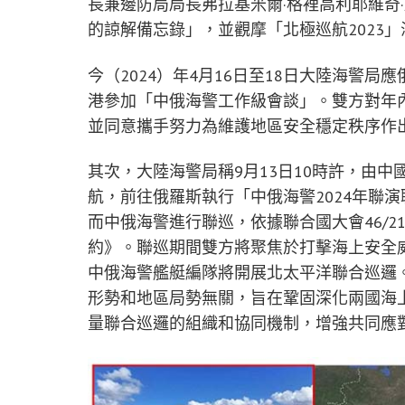
長兼邊防局局長弗拉基米爾·格裡高利耶維奇
的諒解備忘錄」，並觀摩「北極巡航2023
今（2024）年4月16日至18日大陸海警
港參加「中俄海警工作級會談」。雙方對年
並同意攜手努力為維護地區安全穩定秩序作
其次，大陸海警局稱9月13日10時許，由
航，前往俄羅斯執行「中俄海警2024年聯
而中俄海警進行聯巡，依據聯合國大會46/
約》。聯巡期間雙方將聚焦於打擊海上安全
中俄海警艦艇編隊將開展北太平洋聯合巡邏
形勢和地區局勢無關，旨在鞏固深化兩國海
量聯合巡邏的組織和協同機制，增強共同應