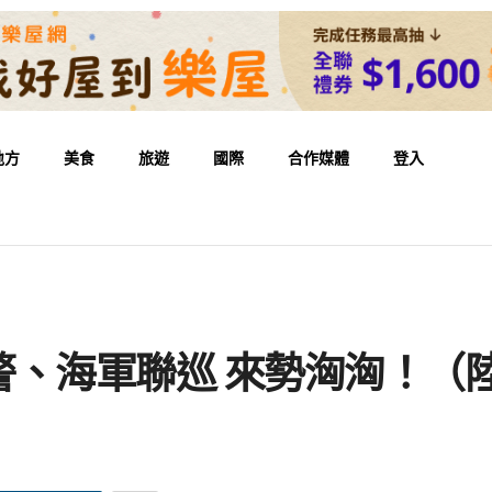
地方
美食
旅遊
國際
合作媒體
登入
）
警、海軍聯巡 來勢洶洶！（