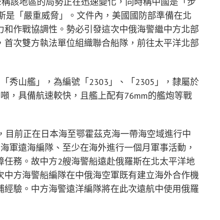
聲稱該地區的局勢正在迅速變化，同時稱中國是「步
e），俄羅斯是「嚴重威脅」。文件內，美國國防部準備在北
力和作戰協調性。勢必引發這次中俄海警繼中方北部
，首次雙方執法單位組織聯合船隊，前往太平洋北部
秀山艦」，為編號「2303」、「2305」，隸屬於
噸，具備航速較快，且艦上配有76mm的艦炮等戰
比，目前正在日本海至鄂霍茲克海一帶海空域進行中
戰區海軍遠海編隊、至少在海外進行一個月軍事活動，
障任務。故中方2艘海警船遠赴俄羅斯在北太平洋地
次中方海警船編隊在中俄海空軍既有建立海外合作機
補經驗。中方海警遠洋編隊將在此次遠航中使用俄羅