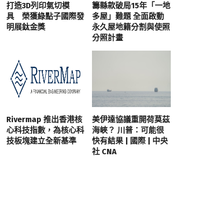
打造3D列印氣切模
籌縣款破局15年「一地
具 榮獲綠點子國際發
多屋」難題 全面啟動
明展鈦金獎
永久屋地籍分割與使照
分照計畫
Rivermap 推出香港核
美伊達協議重開荷莫茲
心科技指數，為核心科
海峽？ 川普：可能很
技板塊建立全新基準
快有結果 | 國際 | 中央
社 CNA