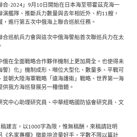
-2024」9月10日開始在日本海至鄂霍茲克海一
聯演艦隊、推斷兵力數量與去年相近外、約11艘，
域，進行第五次中俄海上聯合巡航任務。
聯合巡航兵力會與這次中俄海警船首次聯巡兵力在太
。
中俄在全面戰略合作夥伴機制上更加周全。也使得未
海警）化」機制成形、噸位大型化、數量多、平戰可
、並朝大陸海軍戰略「遠海護衛」戰略、世界第一海
提供我方海巡發展另一種借鏡。
研究中心助理研究員、中華經略國防協會研究員、文
稿建言，以1000字為限，惟無稿酬，來稿請註明
另《名家專欄》徵能拚流量好手，字數不限以篇計