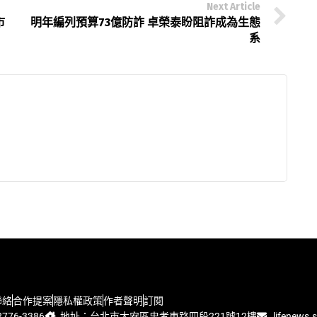
Next Article
市
明年編列預算73億防詐 卓榮泰盼阻詐成為生態
系
聯絡
合作提案
隱私權政策
作者聲明
訂閱
776-3386
地址：台北市大安區忠孝東路四段221號12樓
lifenews.