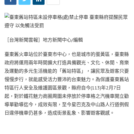
［台灣新聞雲報］地方新聞中心/編輯
臺東舊火車站位於臺東市中心，也是城市的蛋黃區，臺東縣
政府將運用兩年時間擴大打造具備觀光、文化、休閒、育樂
及運動的多元生活機能的「舊站特區」，讓民眾及遊客只要
慢慢步行，就能感受活力豐沛的台東魅力。為保護臺東舊站
特區行人安全及維護園區景觀，縣府自今(113)年2月7日
起，對於鐵花魅力商圈周圍未停放於停車格之汽機車開立勸
導單勸導迄今，成效有限，至今星巴克及中山路人行道例假
日違停機車仍甚多，造成街景亂象、影響遊客觀感。