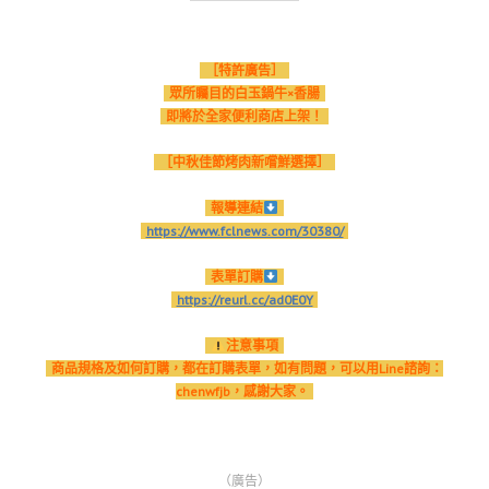
［特許廣告］
眾所矚目的白玉鍋牛×香腸
即將於全家便利商店上架！
［中秋佳節烤肉新嚐鮮選擇］
報導連結
https://www.fclnews.com/30380/
表單訂購
https://reurl.cc/ad0E0Y
注意事項
商品規格及如何訂購，都在訂購表單，如有問題，可以用Line諮詢：
chenwfjb，感謝大家。
（廣告）