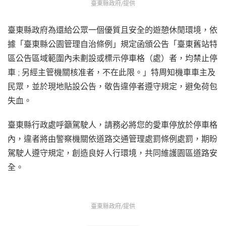
臺東縣政府/提供
臺東縣政府為還給公眾一個優質且安全的遊憩休閒環境，依
據「臺東縣公園管理自治條例」規定函頒公告「臺東舊站特
區公告區域範圍內未劃設或標示停車格（處）者，均禁止停
車 ; 另經主管機關核准者，不在此限。」特周知機車車主及
民眾，並於現地貼設公告，敬告違停者遵守規定，避免荷包
失血。
臺東縣行政處呼籲駕駛人，請務必將您的愛車停放於停車格
內，違者將由警察機關依道路交通管理處罰條例處罰，期盼
駕駛人遵守規定，創造良好人行環境，共同維護園區道路安
全。
臺東縣政府/提供