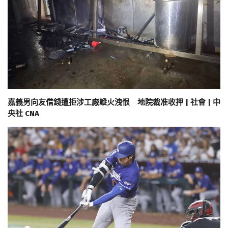
嘉義男向友借錢遭拒涉工廠縱火洩恨 地院裁准收押 | 社會 | 中
央社 CNA