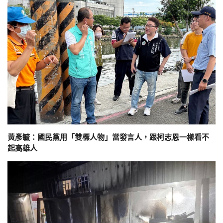
黃彥毓：國民黨用「雙標人物」當發言人，跟柯志恩一樣看不
起高雄人