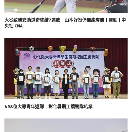
大谷致勝安助道奇終結7連敗 山本好投仍無緣奪勝 | 運動 | 中
央社 CNA
498位大專青年返鄉 彰化暑期工讀營隊結業