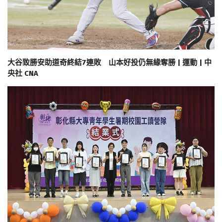
大谷致勝安助道奇終結7連敗 山本好投仍無緣奪勝 | 運動 | 中
央社 CNA