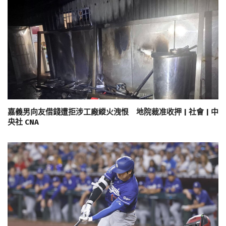
嘉義男向友借錢遭拒涉工廠縱火洩恨 地院裁准收押 | 社會 | 中
央社 CNA