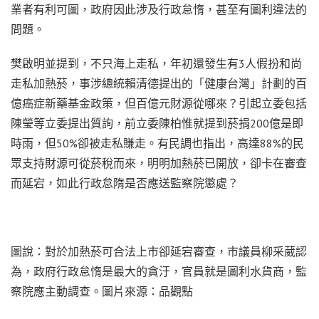
業者有利可圖，政府因此涉及行政怠惰，甚至有圖利違法的
問題。
樊啟明並提到，不只海上走私，年初還發生有3人假扮和尚
走私加熱菸，事涉總統賴清德提出的「健康台灣」計劃的百
億癌症新藥基金政策，但百億元財源從哪來？引起立委包括
陳瑩等立委提出質詢，前立委陳柏惟就提到菸捐200億是即
時雨，但50%卻被走私賺走。有民調也指出，高達88%的民
眾支持財源可從菸稅而來，明明加熱菸已開放，卻卡在審查
而延宕，如此行政怠隋是否應送監察院懲處？
圖說：對於加熱菸可合法上市卻延宕審查，市議員柳采葳認
為，政府行政怠惰是最大的貪汙，官員就是圖利水貨商，監
察院應主動調查。圖片來源：品觀點