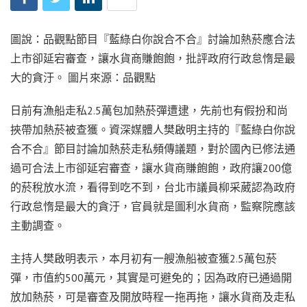
圖說：品觀點節目『藍綠白你說合不合』討論加熱菸應合法
上市卻延宕審查，讓水貨商賺飽飽，批評政府行政怠惰是最
大的貪汙。 圖片來源：品觀點
日前有漁船走私2.5萬包加熱菸彈遭逮，先前也有假扮和尚
挾帶加熱菸被查獲。資深媒體人樊啟明主持的『藍綠白你說
合不合』節目討論加熱菸走私頻傳議題，對於國內已修法通
過可合法上市卻延宕審查，讓水貨商賺飽飽，政府讓200億
的菸稅放水流，看得到吃不到，台北市議員柳采葳認為政府
行政怠惰是最大的貪汙，官員就是圖利水貨商，監察院應該
主動調查。
主持人樊啟明表示，本月初有一艘漁船被查獲2.5萬包菸
彈，市值約500萬元，其實是可避免的；因為政府已通過開
放加熱菸，可是審查及開放時程一拖再拖，讓水貨商及走私