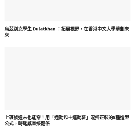
烏茲別克學生 Dulatkhan ：拓展視野，在香港中文大學擘劃未
來
上班族週末也能穿！用「通勤包＋運動鞋」混搭正裝的5種造型
公式，時髦感直接翻倍