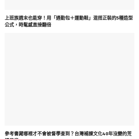
上班族週末也能穿！用「通勤包＋運動鞋」混搭正裝的5種造型
公式，時髦感直接翻倍
參考書藏哪裡才不會被督學查到？台灣補課文化40年沒變的荒