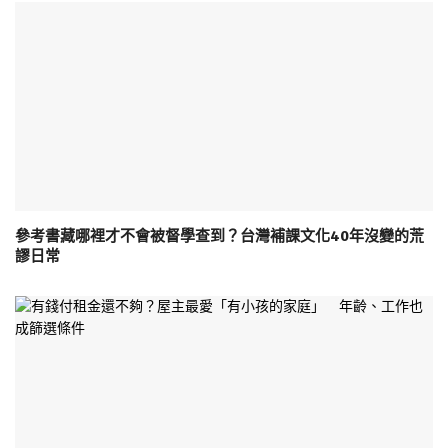
參考書藏哪裡才不會被督學查到？台灣補課文化40年沒變的荒
謬日常