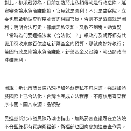
對此，柳采葳認為，目前加熱菸走私頻傳就是行政怠隋，延
宕審查讓水貨商賺飽飽，官員就是圖利！不只是監察院，立
委也應啟動調查程序並質詢相關官員，否則不是瀆職就是圖
利；明明合法可走，卻讓走私泛濫，又收不到稅。她質疑
「當時為何要通過法案（合法化）？」賴政府及朝野都有共
識用稅收來做百億癌症新藥基金的預算，那就應好好執行；
若因行政怠隋讓水貨商賺飽，新藥基金又沒錢，就凸顯政府
涉嫌圖利。
圖說：新北市議員陳乃瑜指加熱菸走私不可原諒，強調加熱
菸國際上已合法化，台灣也完成立法程序，不應該用審查程
序卡關。圖片來源：品觀點
民進黨新北市議員陳乃瑜也指出，加熱菸審查議題在立法院
不分藍綠都有質詢衛福部，衛福部也回應會加速審查作業。