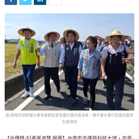
圖/黃偉哲視察鹽水農地重劃區緊急農水路改善成果，攜手農水署打造優良農業
生產環境
【今傳媒/記者張淑慧 報導】台南市不僅是科技大城，亦是