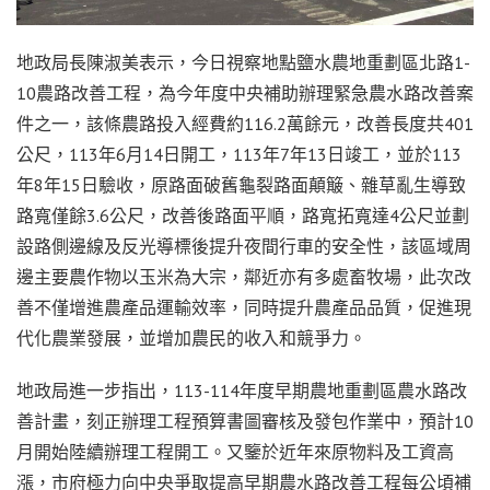
地政局長陳淑美表示，今日視察地點鹽水農地重劃區北路1-
10農路改善工程，為今年度中央補助辦理緊急農水路改善案
件之一，該條農路投入經費約116.2萬餘元，改善長度共401
公尺，113年6月14日開工，113年7年13日竣工，並於113
年8年15日驗收，原路面破舊龜裂路面顛簸、雜草亂生導致
路寬僅餘3.6公尺，改善後路面平順，路寬拓寬達4公尺並劃
設路側邊線及反光導標後提升夜間行車的安全性，該區域周
邊主要農作物以玉米為大宗，鄰近亦有多處畜牧場，此次改
善不僅增進農產品運輸效率，同時提升農產品品質，促進現
代化農業發展，並增加農民的收入和競爭力。
地政局進一步指出，113-114年度早期農地重劃區農水路改
善計畫，刻正辦理工程預算書圖審核及發包作業中，預計10
月開始陸續辦理工程開工。又鑒於近年來原物料及工資高
漲，市府極力向中央爭取提高早期農水路改善工程每公頃補