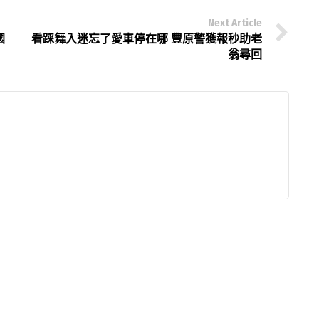
Next Article
國
看踩舞入迷忘了愛車停在哪 豐原警獲報秒助老
翁尋回