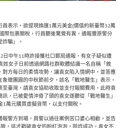
員表示，欲提現換匯1萬元美金(價值約新臺幣32萬
的國際包裹關稅，行員聽後驚覺有異，通報豐原警分
愛詐騙」。
2日中午11時許接獲社口郵局通報，有女子疑似遭
歲袁姓女子日前透過網路社群軟體結識一名自稱「敘
，對方每日的柔情攻勢，讓袁女陷入情網中，並答應
在象徵團圓的中秋節前夕，該名「戰地醫生」表示，
裹至臺灣，請袁女協助收取並支付報關費用，此時袁
簡訊，已被愛情沖昏了頭的袁女遂聽從「戰地醫生」
金1萬元購買虛擬貨幣，以支付關稅。
通報警方到場，員警以過往案例苦口婆心相勸，並告
風險，這才戳破袁女的粉紅泡泡，阻詐成功。袁女不