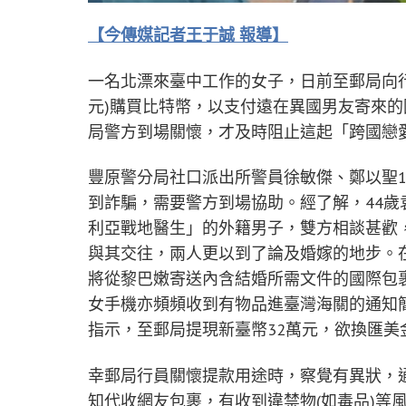
【今傳媒記者王于誠 報導】
一名北漂來臺中工作的女子，日前至郵局向行
元)購買比特幣，以支付遠在異國男友寄來
局警方到場關懷，才及時阻止這起「跨國戀
豐原警分局社口派出所警員徐敏傑、鄭以聖1
到詐騙，需要警方到場協助。經了解，44
利亞戰地醫生」的外籍男子，雙方相談甚歡
與其交往，兩人更以到了論及婚嫁的地步。
將從黎巴嫩寄送內含結婚所需文件的國際包
女手機亦頻頻收到有物品進臺灣海關的通知
指示，至郵局提現新臺幣32萬元，欲換匯美
幸郵局行員關懷提款用途時，察覺有異狀，
知代收網友包裹，有收到違禁物(如毒品)等