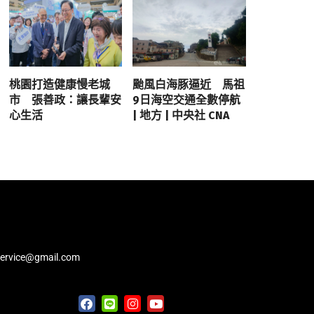
桃園打造健康慢老城
颱風白海豚逼近 馬祖
市 張善政：讓長輩安
9日海空交通全數停航
心生活
| 地方 | 中央社 CNA
service@gmail.com