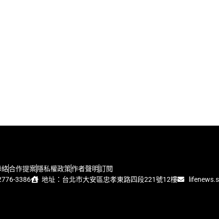
聯絡
合作提案
隱私權政策
作者聲明
訂閱
776-3386
地址：台北市大安區忠孝東路四段221號12樓
lifenews.