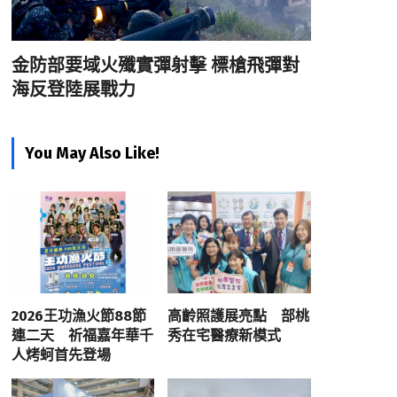
金防部要域火殲實彈射擊 標槍飛彈對
海反登陸展戰力
You May Also Like!
2026王功漁火節88節
高齡照護展亮點 部桃
連二天 祈福嘉年華千
秀在宅醫療新模式
人烤蚵首先登場