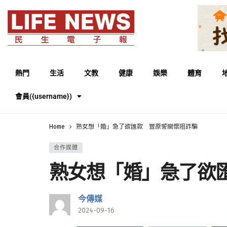
熱門
生活
文教
健康
娛樂
體育
會員({username})
Home
熟女想「婚」急了欲匯款 豐原警關懷阻詐騙
合作媒體
熟女想「婚」急了欲
今傳媒
2024-09-16