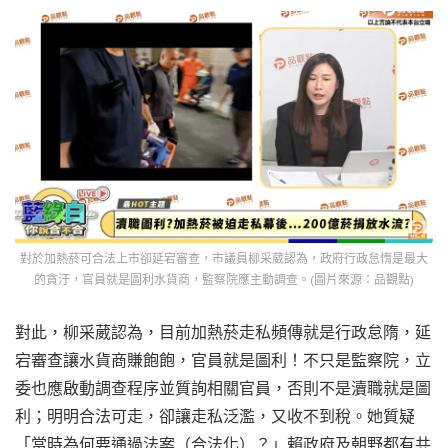
對於加熱菸可合法上市卻延宕審查，市議員柳采葳認為，政府行政怠惰是最大
的貪汙，官員就是圖利水貨商，監察院應主動調查。(圖片來源：品觀點)
對此，柳采葳認為，目前加熱菸走私頻傳就是行政怠隋，延
宕審查讓水貨商賺飽飽，官員就是圖利！不只是監察院，立
委也應啟動調查程序並質詢相關官員，否則不是瀆職就是圖
利；明明合法可走，卻讓走私泛濫，又收不到稅。她質疑
「當時為何要通過法案（合法化）？」賴政府及朝野都有共