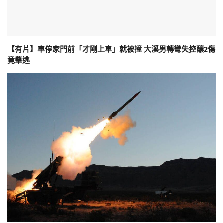
【有片】車停家門前「才剛上車」就被撞 大溪男轉彎失控釀2傷
竟肇逃