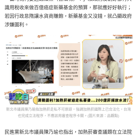
識用稅收來做百億癌症新藥基金的預算，那就應好好執行；
若因行政怠隋讓水貨商賺飽，新藥基金又沒錢，就凸顯政府
涉嫌圖利。
新北市議員陳乃瑜指加熱菸走私不可原諒，強調加熱菸國際上已合法化，台灣
也完成立法程序，不應該用審查程序卡關。(圖片來源：品觀點)
民進黨新北市議員陳乃瑜也指出，加熱菸審查議題在立法院