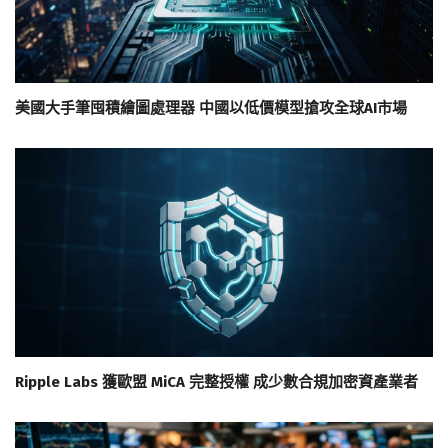
美國大手筆囤積繪圖處理器 中國以低價模型搶攻全球AI市場
Ripple Labs 獲歐盟 MiCA 完整授權 成少數合規加密資產業者