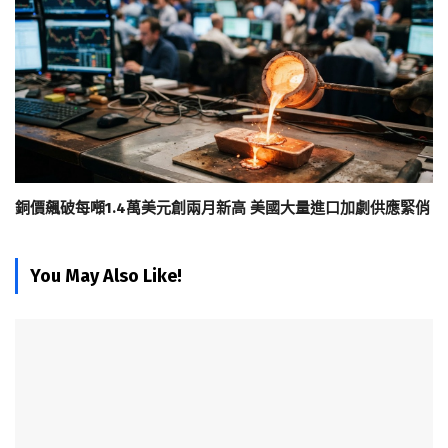
銅價飆破每噸1.4萬美元創兩月新高 美國大量進口加劇供應緊俏
You May Also Like!