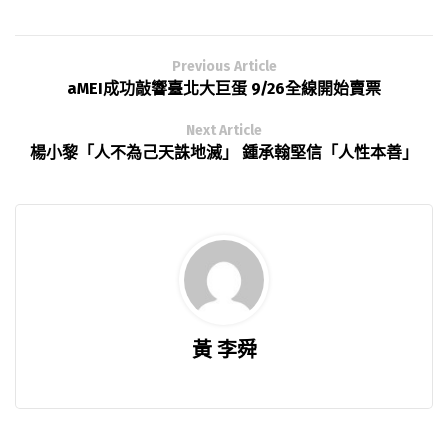
Previous Article
aMEI成功敲響臺北大巨蛋 9/26全線開始賣票
Next Article
楊小黎「人不為己天誅地滅」 鍾承翰堅信「人性本善」
黃 李舜