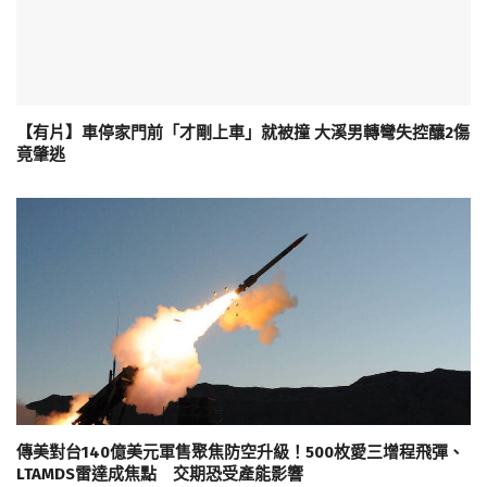
【有片】車停家門前「才剛上車」就被撞 大溪男轉彎失控釀2傷
竟肇逃
傳美對台140億美元軍售聚焦防空升級！500枚愛三增程飛彈、
LTAMDS雷達成焦點 交期恐受產能影響