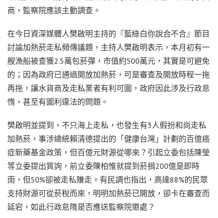
商，監察院應該主動調查。
在今日資深媒體人樊啟明主持的『藍綠白你說合不合』節目
討論加熱菸走私頻傳議題，主持人樊啟明表示，本月初有一
艘漁船被查獲2.5萬包菸彈，市值約500萬元，其實是可避免
的；因為政府已通過開放加熱菸，可是審查及開放時程一拖
再拖，讓水貨商及走私業者有利可圖，政府因此涉及行政怠
惰，甚至有圖利違法的問題。
樊啟明並提到，不只海上走私，也發生有3人假扮和尚走私
加熱菸，事涉總統賴清德提出的「健康台灣」計劃的百億癌
症新藥基金政策，但百億元財源從哪來？引起立委包括陳瑩
等立委提出質詢，前立委陳柏惟就提到菸捐200億是即時
雨，但50%卻被走私賺走。有民調也指出，高達88%的民眾
支持財源可從菸稅而來，明明加熱菸已開放，卻卡在審查而
延宕，如此行政怠隋是否應送監察院懲處？