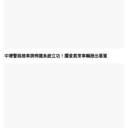
中壢警路檢車牌辨識系統立功！攔查異常車輛揪出毒駕