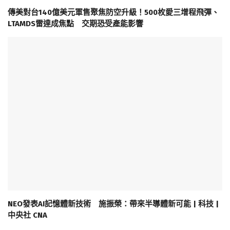
傳美對台140億美元軍售聚焦防空升級！500枚愛三增程飛彈、
LTAMDS雷達成焦點 交期恐受產能影響
NEO發表AI記憶體新技術 施振榮：帶來半導體新可能 | 科技 |
中央社 CNA