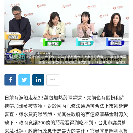
品觀點節目『藍綠白你說合不合』討論加熱菸應合法上市卻延宕審查，讓水貨商賺
飽飽，批評政府行政怠惰是最大的貪汙。( 圖片來源：品觀點)
日前有漁船走私2.5萬包加熱菸彈遭逮，先前也有假扮和尚
挾帶加熱菸被查獲，對於國內已修法通過可合法上市卻延宕
審查，讓水貨商賺飽飽，尤其在政府的百億癌藥基金財源欠
缺下，政府竟讓200億的菸稅看得到吃不到，台北市議員柳
采葳批評，政府行政怠惰是最大的貪汙，官員就是圖利水貨