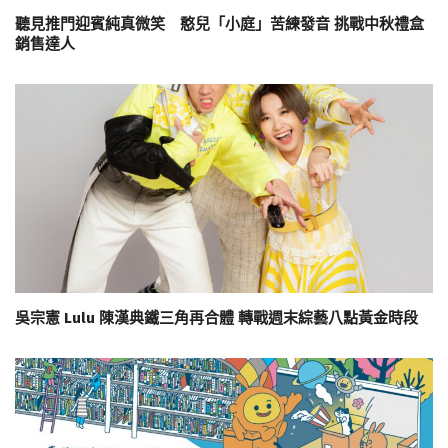
聽見推門迎賓純真微笑 憨兒「小庭」苦練發音 挑戰中秋禮盒
銷售達人
吳宗憲 Lulu 陳漢典鐵三角再合體 轉戰週末綜藝八點黃金時段