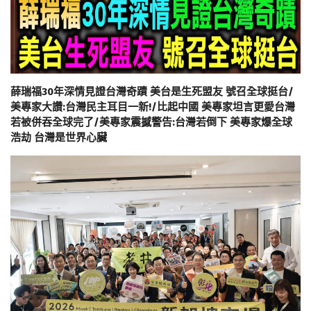
薛瑞福30年深情見證台灣奇蹟 美台是生死盟友 號召全球挺台/
美專家大讚:台灣民主耳目一新!/比起中國 美專家坦言更愛台灣
若被併吞全球完了/美專家震撼警告:台灣若倒下 美專家爆全球
浩劫 台灣是世界心臟