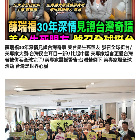
薛瑞福30年深情見證台灣奇蹟 美台是生死盟友 號召全球挺台/
美專家大讚:台灣民主耳目一新!/比起中國 美專家坦言更愛台灣
若被併吞全球完了/美專家震撼警告:台灣若倒下 美專家爆全球
浩劫 台灣是世界心臟