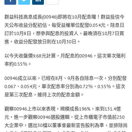
群益科技高息成長(00946)即將在10月配息囉！群益投信今
天公布收益分配初估，每受益權單位配發0.054元，除息日
訂於10月8日，想參與配息的投資人，最晚須在10月7日買
進，收益分配發放日則在10月30日。
以今天收盤價9.68元計算，月配息的00946，這次單次殖利
率約0.55％。
00946成立以來，已經在8月、9月各自除息一次，分別配發
0.067、0.054元，單次配息率分別為0.72％、0.55％。這次
是第三次配息，維持上次的配息金額。
觀察00946上市以來表現，規模成長196%，來到131.4億
元，進一步觀察00946選股邏輯，從上市櫃電子市值前250
大企業中，選出30檔以董事會最新宣告股利為準，並排除尚