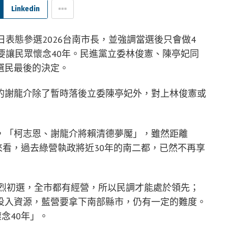
Linkedin
日表態參選2026台南市長，並強調當選後只會做4
要讓民眾懷念40年。民進黨立委林俊憲、陳亭妃同
選民最後的決定。
的謝龍介除了暫時落後立委陳亭妃外，對上林俊憲或
，「柯志恩、謝龍介將賴清德夢魘」，雖然距離
調來看，過去綠營執政將近30年的南二都，已然不再享
激烈初選，全市都有經營，所以民調才能處於領先；
投入資源，藍營要拿下南部縣市，仍有一定的難度。
念40年」。