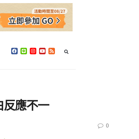
白反應不一
0