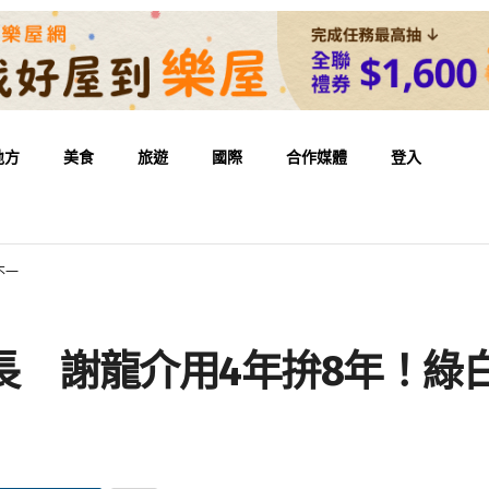
地方
美食
旅遊
國際
合作媒體
登入
不一
市長 謝龍介用4年拚8年！綠