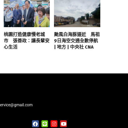
桃園打造健康慢老城
颱風白海豚逼近 馬祖
市 張善政：讓長輩安
9日海空交通全數停航
心生活
| 地方 | 中央社 CNA
service@gmail.com