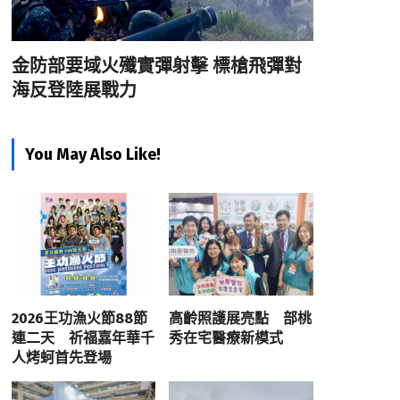
金防部要域火殲實彈射擊 標槍飛彈對
海反登陸展戰力
You May Also Like!
2026王功漁火節88節
高齡照護展亮點 部桃
連二天 祈福嘉年華千
秀在宅醫療新模式
人烤蚵首先登場