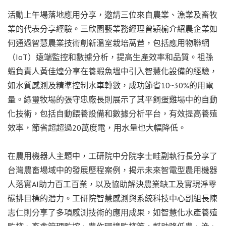
活動上午場落地應用分享，邀請三位來自農業、漁業及畜牧
業的代表分享經驗。三欣園藝業務經理曾穎榆介紹農企業如
何通過智慧農業技術創新溫室栽培萵苣，包括應用物聯網
（IoT）遠端監控和數據分析，提高生產效率和品質。祖孫
蝦負責人黃佳煌分享在養蝦魚塭中引入智慧化設備的經驗，
如水質感測及精準控制水車轉數，成功節省10~30%的用電
量。綠璽牧場的張守忠廠長則展示了其平飼蛋雞場中的自動
化技術，包括自動餵養設備和數據分析平台，有效提高養殖
效率，節省超超過20萬度電，用水量也大幅降低。
在農用機器人主題中，工研院中分院李士畦副執行長分享了
台灣農畜場域中的發展歷程案例，揭示未來智電型農用機器
人落實AI助力百工百業，以及協助解決農業缺工及實現淨零
碳排目標的潛力。工研院智慧感測與系統科技中心副組長陳
志仁則分享了多項感測技術的應用成果，如智慧化水產養殖