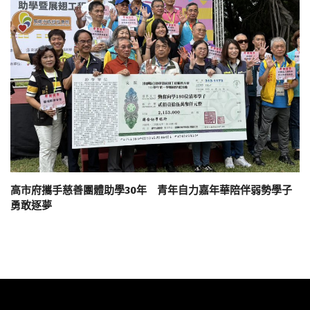
高市府攜手慈善團體助學30年 青年自力嘉年華陪伴弱勢學子
勇敢逐夢