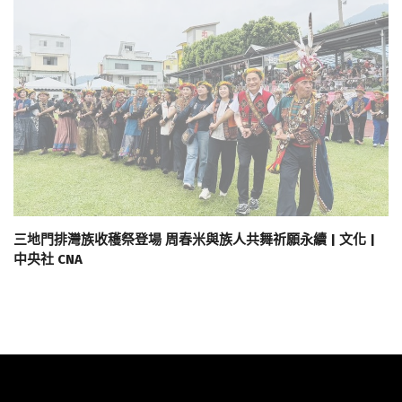
三地門排灣族收穫祭登場 周春米與族人共舞祈願永續 | 文化 |
中央社 CNA