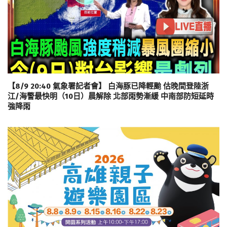
【8/9 20:40 氣象署記者會】 白海豚已降輕颱 估晚間登陸浙
江/海警最快明（10日）晨解除 北部雨勢漸緩 中南部防短延時
強降雨