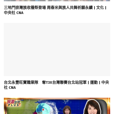
三地門排灣族收穫祭登場 周春米與族人共舞祈願永續 | 文化 |
中央社 CNA
台北永豐旺寶職業隊 奪T3X台灣聯賽台北站冠軍 | 運動 | 中央
社 CNA