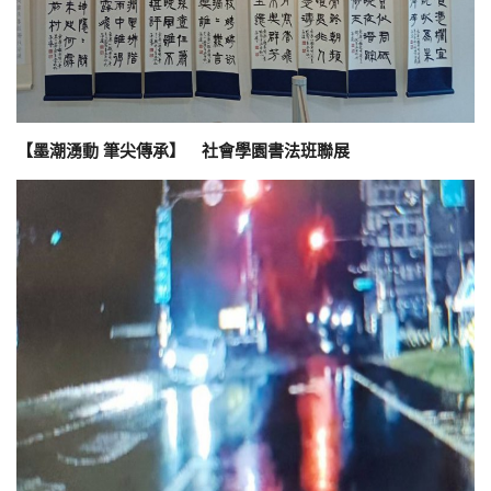
【墨潮湧動 筆尖傳承】 社會學園書法班聯展