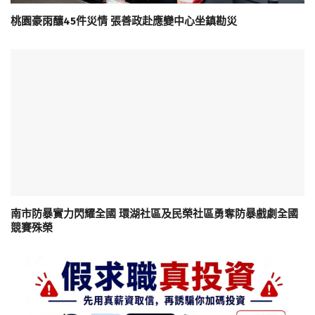
桃園豪雨釀45件災情 張善政赴應變中心坐鎮勘災
南市防暴實力閃耀全國 環湖社區及民榮社區勇奪防暴戲劇全國
競賽殊榮