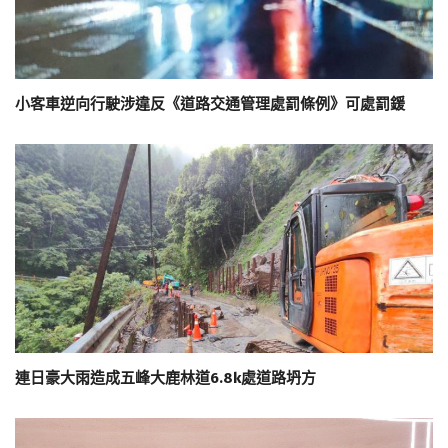
小客車逆向行駛涉違反《道路交通管理處罰條例》可處罰鍰
連日豪大雨造成五峰大鹿林道6.8k處道路坍方