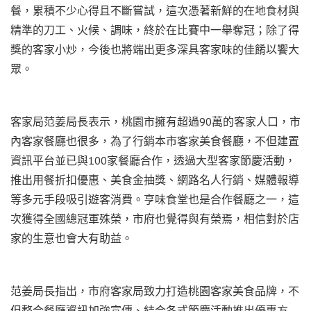
餐，累積不少心得且不斷嘗試，這次憑著新鮮的在地食材與
精準的刀工、火候、調味，終於在比賽中一舉奪冠；除了得
獎的客家小炒，今後也將端出更多深具客家味的佳餚以饗大
眾。
客家局范姜局長表示，桃園市擁有超過90萬的客家人口，市
內客家餐廳也很多，為了行銷本市客家美食餐廳，不但建置
資訊平台並已與100家餐廳合作，透過大型客家節慶活動，
推出用餐折扣優惠、美食金抽獎、網路名人行銷、媒體報導
等多元手段吸引遊客消費。亨味食堂也是合作餐廳之一，這
次獲得全國總冠軍殊榮，市府也覺得與有榮焉，相信對於店
家的生意也會大有助益。
范姜局長指出，市府客家局致力打造桃園客家美食品牌，不
但整合餐廳資訊加強宣傳、結合各式節慶活動推出優惠方