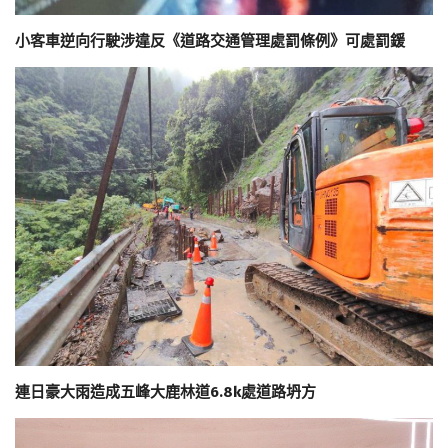
小客車逆向行駛涉違反《道路交通管理處罰條例》可處罰鍰
連日豪大雨造成五峰大鹿林道6.8k處道路坍方