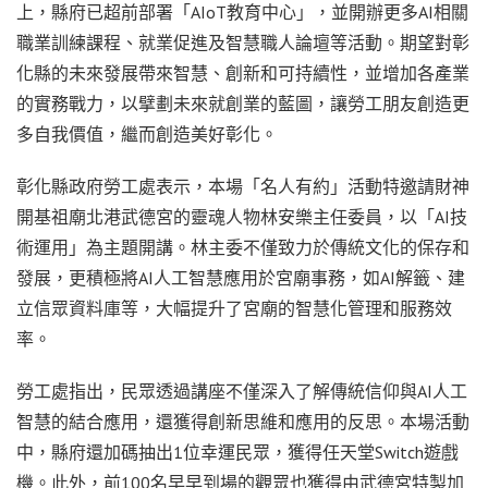
上，縣府已超前部署「AIoT教育中心」，並開辦更多AI相關
職業訓練課程、就業促進及智慧職人論壇等活動。期望對彰
化縣的未來發展帶來智慧、創新和可持續性，並增加各產業
的實務戰力，以擘劃未來就創業的藍圖，讓勞工朋友創造更
多自我價值，繼而創造美好彰化。
彰化縣政府勞工處表示，本場「名人有約」活動特邀請財神
開基祖廟北港武德宮的靈魂人物林安樂主任委員，以「AI技
術運用」為主題開講。林主委不僅致力於傳統文化的保存和
發展，更積極將AI人工智慧應用於宮廟事務，如AI解籤、建
立信眾資料庫等，大幅提升了宮廟的智慧化管理和服務效
率。
勞工處指出，民眾透過講座不僅深入了解傳統信仰與AI人工
智慧的結合應用，還獲得創新思維和應用的反思。本場活動
中，縣府還加碼抽出1位幸運民眾，獲得任天堂Switch遊戲
機。此外，前100名早早到場的觀眾也獲得由武德宮特製加