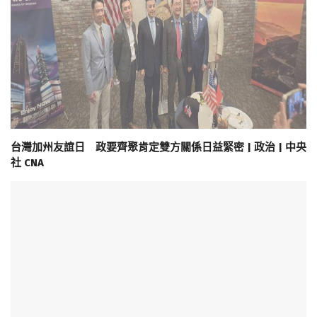
台灣加州友誼日 政要齊聚肯定雙方關係日益緊密 | 政治 | 中央
社 CNA