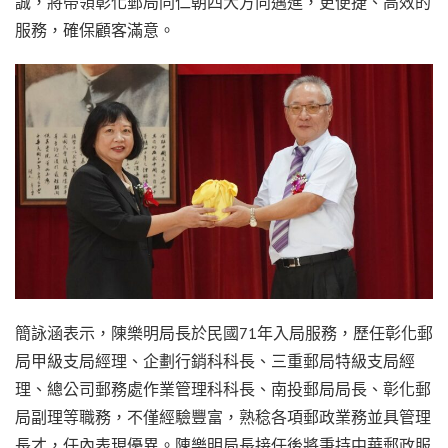
誠，將帶領彰化郵局同仁朝四大方向邁進，更便捷、高效的
服務，確保顧客滿意。
簡詠涵表示，陳樂明局長於民國71年入局服務，歷任彰化郵
局甲級支局經理、企劃行銷科科長、三重郵局特級支局經
理、總公司郵務處作業管理科科長、南投郵局局長、彰化郵
局副理等職務，不僅經驗豐富，熟稔各項郵政業務並具管理
長才，任內表現優異。陳樂明局長接任後將秉持中華郵政服