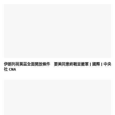
伊朗列荷莫茲全面開放條件 要美同意終戰並撤軍 | 國際 | 中央
社 CNA