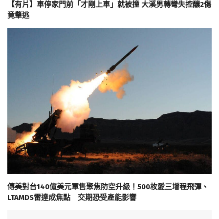
【有片】車停家門前「才剛上車」就被撞 大溪男轉彎失控釀2傷
竟肇逃
傳美對台140億美元軍售聚焦防空升級！500枚愛三增程飛彈、
LTAMDS雷達成焦點 交期恐受產能影響