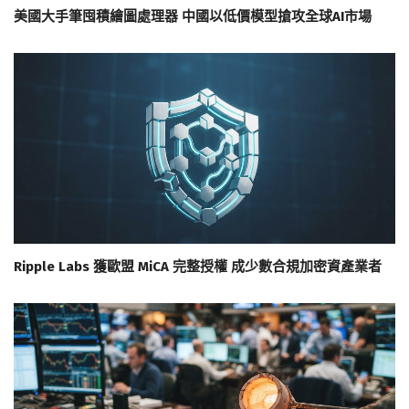
美國大手筆囤積繪圖處理器 中國以低價模型搶攻全球AI市場
Ripple Labs 獲歐盟 MiCA 完整授權 成少數合規加密資產業者