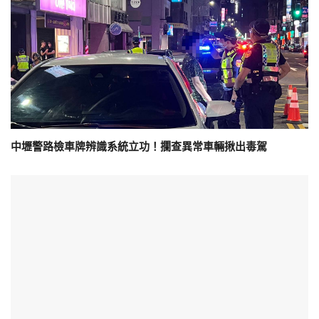
中壢警路檢車牌辨識系統立功！攔查異常車輛揪出毒駕