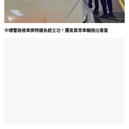
中壢警路檢車牌辨識系統立功！攔查異常車輛揪出毒駕