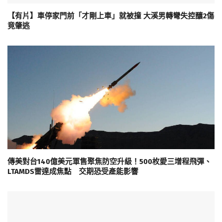
【有片】車停家門前「才剛上車」就被撞 大溪男轉彎失控釀2傷
竟肇逃
傳美對台140億美元軍售聚焦防空升級！500枚愛三增程飛彈、
LTAMDS雷達成焦點 交期恐受產能影響