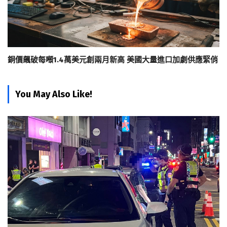
銅價飆破每噸1.4萬美元創兩月新高 美國大量進口加劇供應緊俏
You May Also Like!