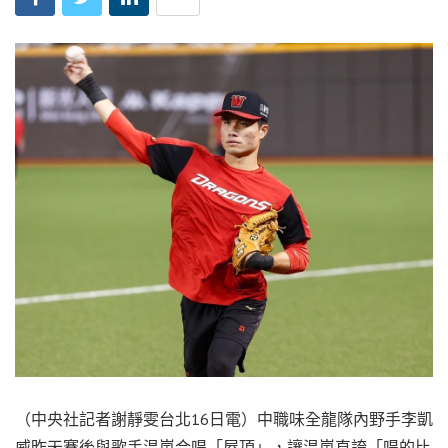
（中央社記者謝靜雯台北16日電）中職味全龍隊內野手李凱
威昨天賽後與歌手温嵐合唱「屋頂」，讓温嵐直誇「唱的比