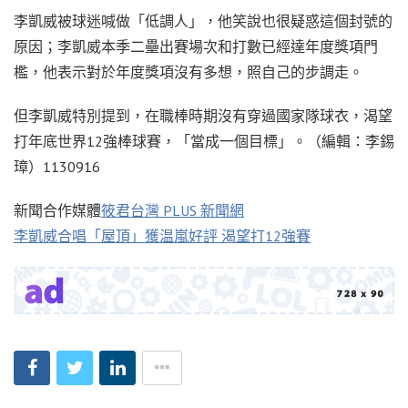
李凱威被球迷喊做「低調人」，他笑說也很疑惑這個封號的
原因；李凱威本季二壘出賽場次和打數已經達年度獎項門
檻，他表示對於年度獎項沒有多想，照自己的步調走。
但李凱威特別提到，在職棒時期沒有穿過國家隊球衣，渴望
打年底世界12強棒球賽，「當成一個目標」。（編輯：李錫
璋）1130916
新聞合作媒體
筱君台灣 PLUS 新聞網
李凱威合唱「屋頂」獲温嵐好評 渴望打12強賽