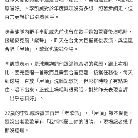
原唱好」。李凱威對於年度獎項沒有多想，照著步調走，但
直言更想拚12強賽國手。
味全龍隊內野手李凱威先前也曾在歌手魏如萱賽後演唱時，
接過麥克風「獻聲」，昨天在台北大巨蛋賽後表演，與温嵐
合唱「屋頂」，歌聲也驚豔全場。
李凱威表示，是球團詢問他跟温嵐合唱的意願，跟上次相
比，要完整唱一首歌而且需要合音更難，接獲任務後，每天
到球場一直放「屋頂」洗腦記歌詞，但彩排時嗓子有點鎖
住、唱不出來，正式上場唱時很緊張，對於昨天表現自評
「出乎意料好」。
27歲的李凱威透露其實是「老歌派」，「屋頂」難不倒他，
還說出老歌歌單有「我悄悄蒙上你的眼睛」，現場記者幾乎
都沒聽過。