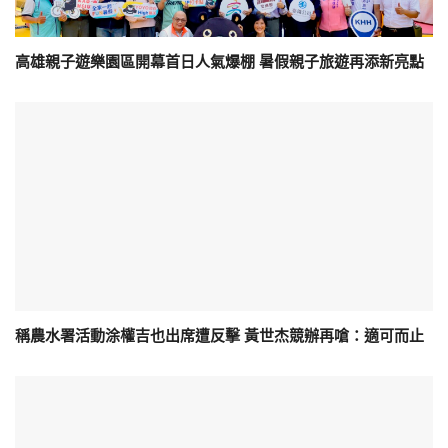
高雄親子遊樂園區開幕首日人氣爆棚 暑假親子旅遊再添新亮點
稱農水署活動涂權吉也出席遭反擊 黃世杰競辦再嗆：適可而止