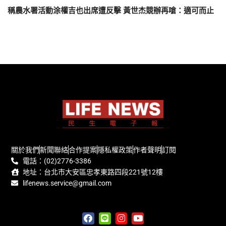
稱農水署活動涂權吉也出席遭反擊 黃世杰競辦再嗆：適可而止
關於我們
新聞聯絡
合作提案
隱私權政策
作者聲明
訂閱
電話：(02)2776-3386
地址：台北市大安區忠孝東路四段221號12樓
lifenews.service@gmail.com