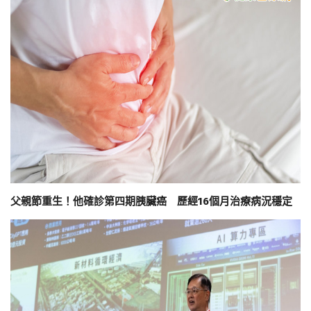
父親節重生！他確診第四期胰臟癌 歷經16個月治療病況穩定