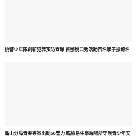
桃警少年隊創新犯罪預防宣導 首辦脫口秀活動百名學子搶報名
龜山分局青春專案出動50警力 臨檢易生事端場所守護青少年安