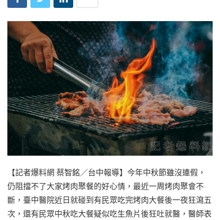
【記者爆料網 蔡智銘／台中報導】今年中秋節雖沒連假，
仍阻擋不了大家烤肉聚餐的好心情，最近一周烤肉聚會不
斷，臺中醫院近日就碰到有民眾吃完烤肉大餐後一夜狂瀉五
次，還有民眾中秋吃大餐疑似吃生魚片後狂吐就醫，醫師表