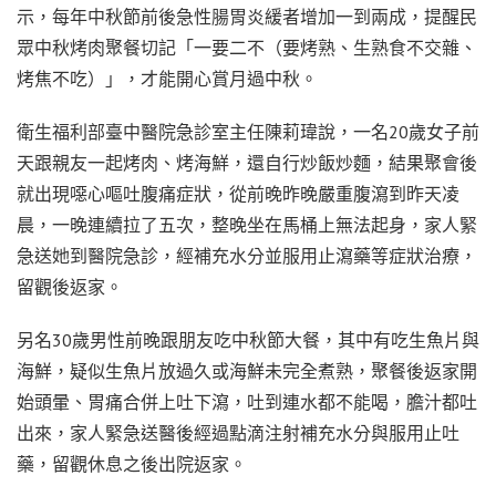
示，每年中秋節前後急性腸胃炎緩者增加一到兩成，提醒民
眾中秋烤肉聚餐切記「一要二不（要烤熟、生熟食不交雜、
烤焦不吃）」，才能開心賞月過中秋。
衛生福利部臺中醫院急診室主任陳莉瑋說，一名20歲女子前
天跟親友一起烤肉、烤海鮮，還自行炒飯炒麵，結果聚會後
就出現噁心嘔吐腹痛症狀，從前晚昨晚嚴重腹瀉到昨天凌
晨，一晚連續拉了五次，整晚坐在馬桶上無法起身，家人緊
急送她到醫院急診，經補充水分並服用止瀉藥等症狀治療，
留觀後返家。
另名30歲男性前晚跟朋友吃中秋節大餐，其中有吃生魚片與
海鮮，疑似生魚片放過久或海鮮未完全煮熟，聚餐後返家開
始頭暈、胃痛合併上吐下瀉，吐到連水都不能喝，膽汁都吐
出來，家人緊急送醫後經過點滴注射補充水分與服用止吐
藥，留觀休息之後出院返家。