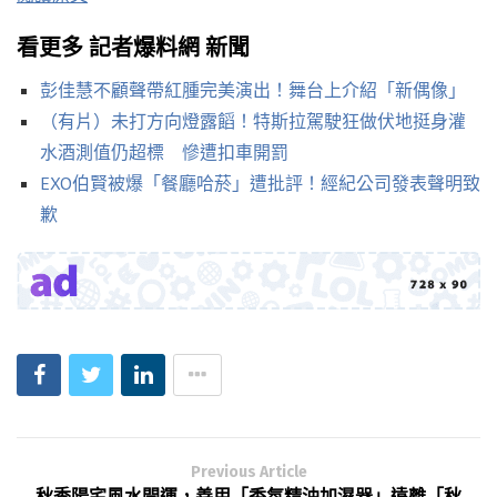
看更多 記者爆料網 新聞
彭佳慧不顧聲帶紅腫完美演出！舞台上介紹「新偶像」
（有片）未打方向燈露饀！特斯拉駕駛狂做伏地挺身灌
水酒測值仍超標 慘遭扣車開罰
EXO伯賢被爆「餐廳哈菸」遭批評！經紀公司發表聲明致
歉
Previous Article
秋季陽宅風水開運，善用「香氛精油加濕器」遠離「秋