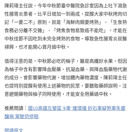
陳莉瑋主任說，今年中秋節臺中醫院急診室因為上吐下瀉急
性腸胃炎患者，比平日增加一到兩成，提醒大家中秋烤肉切
記「一要二不」原則，就是「海鮮肉類要烤熟」、「生食熟
食務必分離不交雜」、「烤焦食物易致癌不能吃」，才能在
中秋佳節不因吃到未完全烤熟的食物，導致急性腸胃炎就醫
掃興，也才能開心賞月過中秋。
值得注意的是，中秋節必吃的柚子，雖是高纖好水果，但因
為柚子中含有影響降血壓藥、抗凝血藥、與降血脂藥物代謝
的成分，會影響藥物代謝，增加體內藥物濃度，陳莉瑋主任
也提特別提醒有使用上述藥物的民眾，要聽取藥師說明，注
意避開藥物與柚子同時使用，才能安全用藥過中秋。
推薦閱讀：
國10高雄左營區”8車”連環撞 砂石車疑煞車失靈
釀禍 駕駛恐慘賠
閱讀原文