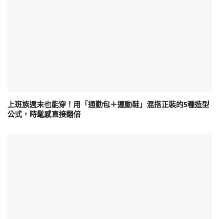
上班族週末也能穿！用「通勤包＋運動鞋」混搭正裝的5種造型
公式，時髦感直接翻倍