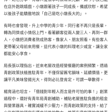
在店外跑跳嬉戲，小燉跟著孩子一同成長，備感欣慰，希望
以後孩子能驕傲地說「自己是吃小燉長大的」。
有時也會發現，升上中學的青少年，同行者不再只是長輩，
轉為同儕或小情侶上門。看著顧客從兩人變三人、再到一群
人，小燉把消費者熬成熟客，像家人、朋友照看。有些客人
更帶著父母前來用餐，這代表小燉的料理老少咸宜，讓全家
都能安心享食。
局長張以理指出，近來老屋改造經營餐廳的案例頻繁，透過
青創政策扶植進駐青年，不僅保留舊宅韻味、延續價值，更
讓平凡美味發揚光大，得到必比登肯定，可謂一舉數得。
楊育涵也坦言，「借錢對年輕人而言是件可怕的事！」創業
過程中，還好有青年局青創補助，補貼老屋進駐負擔的租金
與營業器具，確實減緩不少壓力。而青創政策的支持，給了