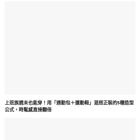
上班族週末也能穿！用「通勤包＋運動鞋」混搭正裝的5種造型
公式，時髦感直接翻倍