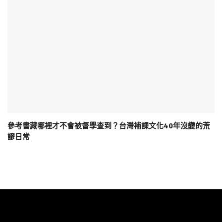
參考書藏哪裡才不會被督學查到？台灣補課文化40年沒變的荒
謬日常