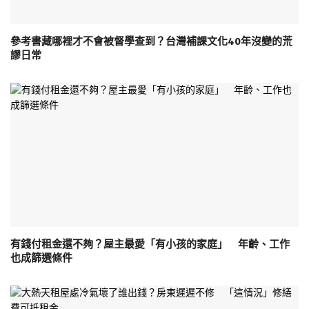
參考書藏哪裡才不會被督學查到？台灣補課文化40年沒變的荒
謬日常
有錢付租金還不夠？屋主最愛「有小孩的家庭」 年齡、工作
也成篩選條件