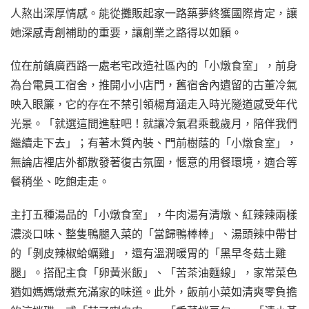
人熬出深厚情感。能從攤販起家一路築夢終獲國際肯定，讓
她深感青創補助的重要，讓創業之路得以如願。
位在前鎮廣西路一處老宅改造社區內的「小燉食室」，前身
為台電員工宿舍，推開小小店門，舊宿舍內遺留的古董冷氣
映入眼簾，它的存在不禁引領楊育涵走入時光隧道感受年代
光景。「就選這間進駐吧！就讓冷氣君乘載歲月，陪伴我們
繼續走下去」；有著木質內裝、門前樹蔭的「小燉食室」，
無論店裡店外都散發著復古氛圍，愜意的用餐環境，適合等
餐稍坐、吃飽走走。
主打五種湯品的「小燉食室」，牛肉湯有清燉、紅辣辣兩樣
濃淡口味、整隻鴨腿入菜的「當歸鴨棒棒」、湯頭辣中帶甘
的「剝皮辣椒蛤蠣雞」，還有溫潤暖胃的「黑早冬菇土雞
腿」。搭配主食「卵黃米飯」、「苦茶油麵線」，家常菜色
猶如媽媽燉煮充滿家的味道。此外，飯前小菜如清爽零負擔