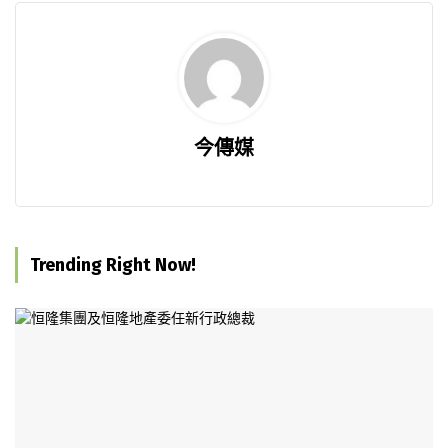
今傳媒
Trending Right Now!