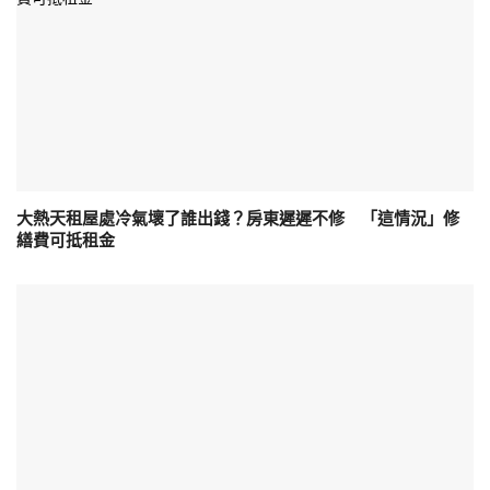
大熱天租屋處冷氣壞了誰出錢？房東遲遲不修 「這情況」修
繕費可抵租金