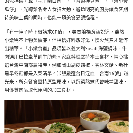
的涼拌碟，或「蒜了喇白肉」、「香菜拌豆包」、「漬小黃
瓜仔」，光聽菜名令人食指大動，通透明亮的廚房讓食客期
待美味上桌的同時，也能一窺美食烹調過程。
「有一陣子時下很講求CP值」，老闆娘楊育涵說道，雖然
小燉稱不上物美價廉，但相信好料燉好湯，慢火熬煮才能淬
出精華。「小燉食室」品項皆以義大利Sosalt海鹽調味，牛
肉選用巴拉圭草飼牛肋條。家庭料理堅持本土食材，精心挑
選台灣中南部農特產，例如岡山剝皮辣椒、雲林文蛤、新社
黑早冬菇都是入菜清單。米飯嚴選台日混血「台南16號」越
光米，所有餐食堅持原型原味，以蔬菜熬煮代替味精甜味、
用優質肉品取代便利的加工食材。