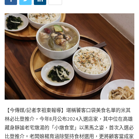
【今傳媒/記者李祖東報導】堪稱饕客口袋美食名單的米其
林必比登推介，今年8月公布2024入選店家，其中位在高雄
藏身靜謐老宅燉湯的「小燉食室」以黑馬之姿，首次入選必
比登推介。老闆娘楊育涵除堅持食材選用，更將顧客當成家