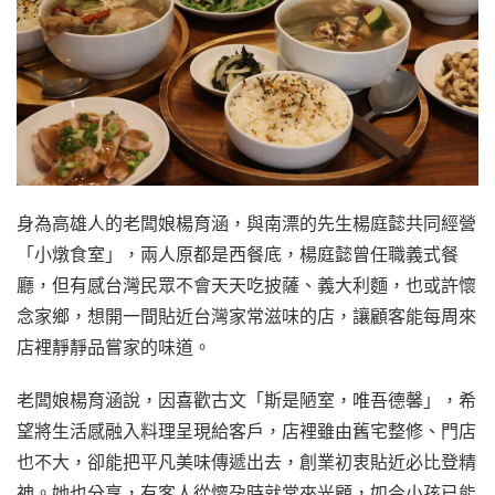
身為高雄人的老闆娘楊育涵，與南漂的先生楊庭懿共同經營
「小燉食室」，兩人原都是西餐底，楊庭懿曾任職義式餐
廳，但有感台灣民眾不會天天吃披薩、義大利麵，也或許懷
念家鄉，想開一間貼近台灣家常滋味的店，讓顧客能每周來
店裡靜靜品嘗家的味道。
老闆娘楊育涵說，因喜歡古文「斯是陋室，唯吾德馨」，希
望將生活感融入料理呈現給客戶，店裡雖由舊宅整修、門店
也不大，卻能把平凡美味傳遞出去，創業初衷貼近必比登精
神。她也分享，有客人從懷孕時就常來光顧，如今小孩已能