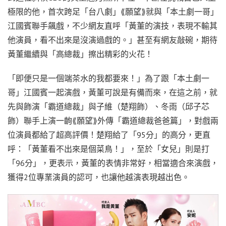
極限的他，首次跨足「台八劇」⟪願望⟫就與「本土劇一哥」
江國賓聯手飆戲，不少網友直呼「黃董的演技，表現不輸其
他演員，看不出來是沒演過戲的。」甚至有網友敲碗，期待
黃董繼續與「高總裁」擦出精彩的火花！
「即便只是一個端茶水的我都要來！」為了跟「本土劇一
哥」江國賓一起演戲，黃董可說是有備而來，在這之前，就
先與飾演「霸道總裁」與子維（楚翔飾）、冬雨（邱子芯
飾）聯手上演一齣⟪願望⟫外傳「霸道總裁爸爸篇」，對戲兩
位演員都給了超高評價！楚翔給了「95分」的高分，更直
呼：「黃董看不出來是個菜鳥！」，至於「女兒」則是打
「96分」，更表示，黃董的表情非常好，相當適合來演戲，
獲得2位專業演員的認可，也讓他越演表現越出色。