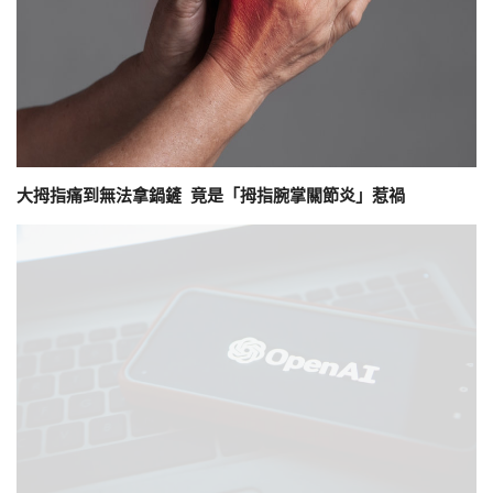
大拇指痛到無法拿鍋鏟 竟是「拇指腕掌關節炎」惹禍