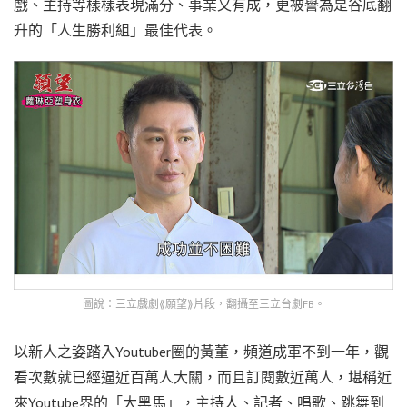
戲、主持等樣樣表現滿分、事業又有成，更被譽為是谷底翻
升的「人生勝利組」最佳代表。
圖說：三立戲劇⟪願望⟫片段，翻攝至三立台劇FB。
以新人之姿踏入Youtuber圈的黃董，頻道成軍不到一年，觀
看次數就已經逼近百萬人大關，而且訂閱數近萬人，堪稱近
來Youtube界的「大黑馬」，主持人、記者、唱歌、跳舞到