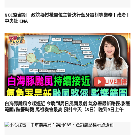
NCC空窗期 政院擬授權單位主管決行藍牙器材等業務 | 政治 |
中央社 CNA
白海豚颱風今起逼近 今晚到周日風雨最劇 氣象署最新路徑.影響
範圍/陸警時機 馬祖機會最高 預計今天（8日）晚到9日上午