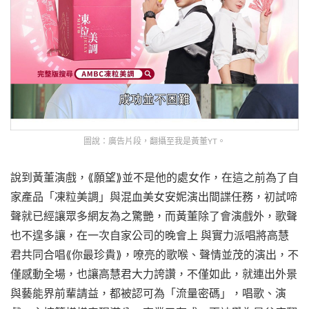
圖說：廣告片段，翻攝至我是黃董YT。
說到黃董演戲，⟪願望⟫並不是他的處女作，在這之前為了自
家產品「凍粒美調」與混血美女安妮演出間諜任務，初試啼
聲就已經讓眾多網友為之驚艷，而黃董除了會演戲外，歌聲
也不遑多讓，在一次自家公司的晚會上 與實力派唱將高慧
君共同合唱⟪你最珍貴⟫，嘹亮的歌喉、聲情並茂的演出，不
僅感動全場，也讓高慧君大力誇讚，不僅如此，就連出外景
與藝能界前輩請益，都被認可為「流量密碼」，唱歌、演