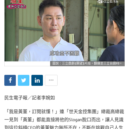
圖說：三立戲劇⟪願望⟫片段，翻攝至三立台劇FB。
民生電子報／記者李婉如
「我是黃董，訂閱就懂！」連「世天金控集團」總裁高總裁
一見到「黃董」都能直接將他的Slogan脫口而出，讓人見識
到這位斜槓CEO的黃董魅力無所不在，不斷在挑戰自己人生