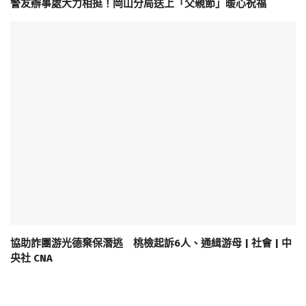
警友辦事處大力相挺！岡山分局送上「父親節」暖心祝福
協助詐團游光德棄保潛逃 桃檢起訴6人、通緝游母 | 社會 | 中
央社 CNA