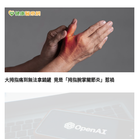
大拇指痛到無法拿鍋鏟 竟是「拇指腕掌關節炎」惹禍