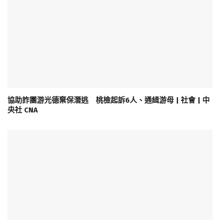
協助詐團游光德棄保潛逃 桃檢起訴6人、通緝游母 | 社會 | 中
央社 CNA