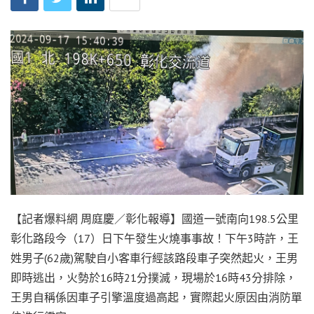
【記者爆料網 周庭慶／彰化報導】國道一號南向198.5公里
彰化路段今（17）日下午發生火燒事事故！下午3時許，王
姓男子(62歲)駕駛自小客車行經該路段車子突然起火，王男
即時逃出，火勢於16時21分撲滅，現場於16時43分排除，
王男自稱係因車子引擎溫度過高起，實際起火原因由消防單