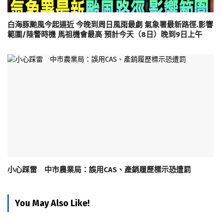
白海豚颱風今起逼近 今晚到周日風雨最劇 氣象署最新路徑.影響
範圍/陸警時機 馬祖機會最高 預計今天（8日）晚到9日上午
小心踩雷 中市農業局：誤用CAS、產銷履歷標示恐遭罰
You May Also Like!