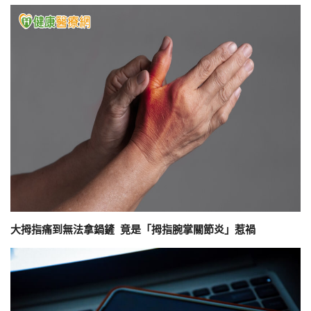
大拇指痛到無法拿鍋鏟 竟是「拇指腕掌關節炎」惹禍