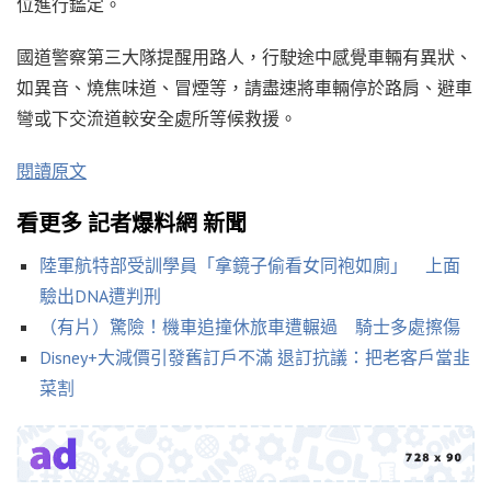
位進行鑑定。
國道警察第三大隊提醒用路人，行駛途中感覺車輛有異狀、
如異音、燒焦味道、冒煙等，請盡速將車輛停於路肩、避車
彎或下交流道較安全處所等候救援。
閱讀原文
看更多 記者爆料網 新聞
陸軍航特部受訓學員「拿鏡子偷看女同袍如廁」 上面
驗出DNA遭判刑
（有片）驚險！機車追撞休旅車遭輾過 騎士多處擦傷
Disney+大減價引發舊訂戶不滿 退訂抗議：把老客戶當韭
菜割