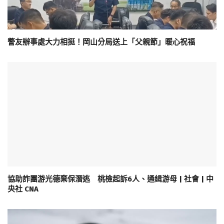
警友辦事處大力相挺！岡山分局送上「父親節」暖心祝福
協助詐團游光德棄保潛逃 桃檢起訴6人、通緝游母 | 社會 | 中
央社 CNA